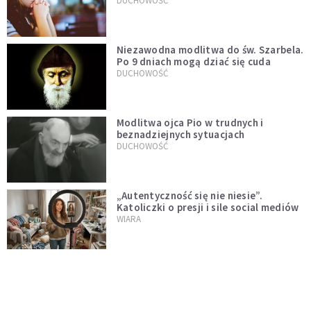
DUCHOWOŚĆ
Niezawodna modlitwa do św. Szarbela.
Po 9 dniach mogą dziać się cuda
DUCHOWOŚĆ
Modlitwa ojca Pio w trudnych i
beznadziejnych sytuacjach
DUCHOWOŚĆ
„Autentyczność się nie niesie”.
Katoliczki o presji i sile social mediów
WIARA
Telegram do św. Józefa. Modlitwa z
prośbą o szybki ratunek
DUCHOWOŚĆ