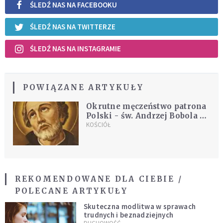
ŚLEDŹ NAS NA FACEBOOKU
ŚLEDŹ NAS NA TWITTERZE
ŚLEDŹ NAS NA INSTAGRAMIE
POWIĄZANE ARTYKUŁY
Okrutne męczeństwo patrona
Polski - św. Andrzej Bobola –
patron jedności
KOŚCIÓŁ
REKOMENDOWANE DLA CIEBIE /
POLECANE ARTYKUŁY
Skuteczna modlitwa w sprawach
trudnych i beznadziejnych