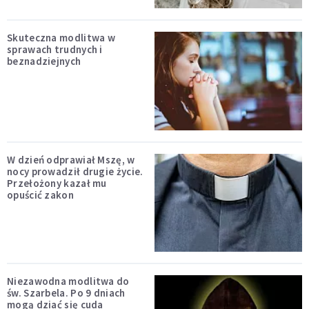
Skuteczna modlitwa w
sprawach trudnych i
beznadziejnych
W dzień odprawiał Mszę, w
nocy prowadził drugie życie.
Przełożony kazał mu
opuścić zakon
Niezawodna modlitwa do
św. Szarbela. Po 9 dniach
mogą dziać się cuda