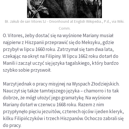
Bł. Jakub de san Vitores SJ - Onionhound at English Wikipedia., P.d., via Wiki.
Comm.
O. Vitores, żeby dostać się na wyśnione Mariany musiał
najpierw z Hiszpanii przeprawić się do Meksyku, gdzie
przybył w lipcu 1660 roku. Zatrzymał się tam dwa lata,
czekając na okręt na Filipiny. W lipcu 1662 roku dotarł do
Manili i zaczął uczyć się języka tagalskiego, który bardzo
szybko sobie przyswoił.
Marzył jednak o pracy misyjnej na Wyspach Złodziejskich.
Nauczył się także tamtejszego języka – chamorro i to tak
dobrze, że mógł ułożyć jego gramatykę. Na wyśnione
Mariany dotarł w czerwcu 1668 roku. Razem z nim
przypłynęło pięciu jezuitów, czterech ojców i jeden kleryk,
kilku Filipińczyków i trzech Hiszpanów. Ochoczo zabrali się
do pracy.