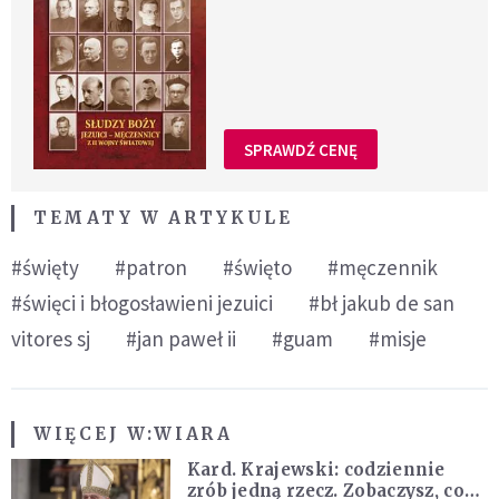
SPRAWDŹ CENĘ
TEMATY W ARTYKULE
#święty
#patron
#święto
#męczennik
#święci i błogosławieni jezuici
#bł jakub de san
vitores sj
#jan paweł ii
#guam
#misje
WIĘCEJ W:
WIARA
Kard. Krajewski: codziennie
zrób jedną rzecz. Zobaczysz, co