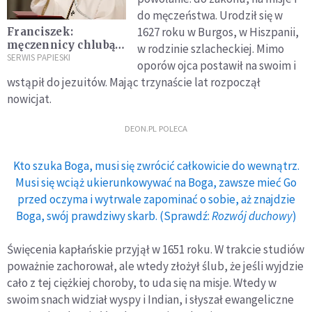
do męczeństwa. Urodził się w
1627 roku w Burgos, w Hiszpanii,
Franciszek:
męczennicy chlubą
w rodzinie szlacheckiej. Mimo
Kościoła
SERWIS PAPIESKI
oporów ojca postawił na swoim i
wstąpił do jezuitów. Mając trzynaście lat rozpoczął
nowicjat.
DEON.PL POLECA
Kto szuka Boga, musi się zwrócić całkowicie do wewnątrz.
Musi się wciąż ukierunkowywać na Boga, zawsze mieć Go
przed oczyma i wytrwale zapominać o sobie, aż znajdzie
Boga, swój prawdziwy skarb. (Sprawdź:
Rozwój duchowy
)
Święcenia kapłańskie przyjął w 1651 roku. W trakcie studiów
poważnie zachorował, ale wtedy złożył ślub, że jeśli wyjdzie
cało z tej ciężkiej choroby, to uda się na misje. Wtedy w
swoim snach widział wyspy i Indian, i słyszał ewangeliczne