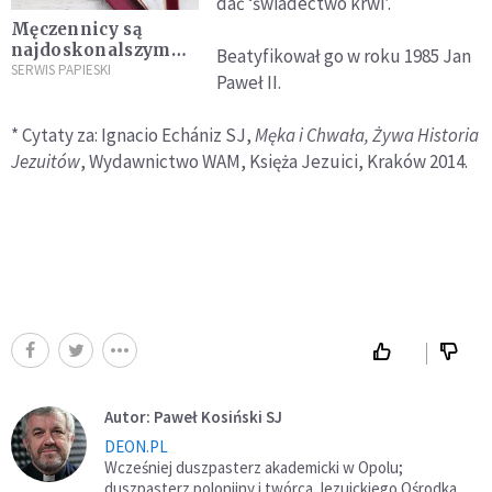
dać ‘świadectwo krwi’.
Męczennicy są
najdoskonalszym
Beatyfikował go w roku 1985 Jan
przykładem utraty
SERWIS PAPIESKI
Paweł II.
życia za Chrystusa
* Cytaty za: Ignacio Echániz SJ,
Męka i Chwała, Żywa Historia
Jezuitów
, Wydawnictwo WAM, Księża Jezuici, Kraków 2014.
Autor: Paweł Kosiński SJ
DEON.PL
Wcześniej duszpasterz akademicki w Opolu;
duszpasterz polonijny i twórca Jezuickiego Ośrodka