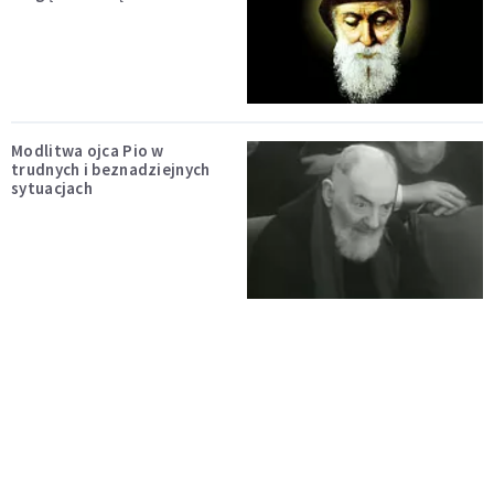
Modlitwa ojca Pio w
trudnych i beznadziejnych
sytuacjach