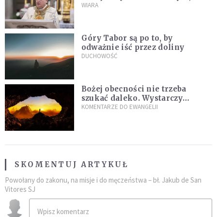
stanie się z twoim życiem
WIARA
Góry Tabor są po to, by
odważnie iść przez doliny
DUCHOWOŚĆ
Bożej obecności nie trzeba
szukać daleko. Wystarczy
nauczyć się słuchać
KOMENTARZE DO EWANGELII
SKOMENTUJ ARTYKUŁ
Powołany do zakonu, na misje i do męczeństwa – bł. Jakub de San
Vitores SJ