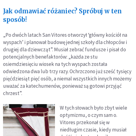
Jak odmawiać różaniec? Spróbuj w ten
sposób!
„Po dwóch latach San Vitores otworzył ‘główny kościół na
wyspach’ i planował budowę jednej szkoły dla chłopców i
drugiej dla dziewcząt”. Musiał zebrać fundusze i pisał do
potencjalnych benefaktorów: „każda ze stu
osiemdziesięciu wiosek na tych wyspach została
odwiedzona dwa lub trzy razy. Ochrzczono już sześć tysięcy
pięćdziesiąt pięć osób, a niemal wszystkich innych możemy
uważać za katechumenów, ponieważ są gotowi przyjąć
chrzest”.
W tych słowach było zbyt wiele
optymizmu, o czym sam o.
Vitores przekonał się w
niedługim czasie, kiedy musiał