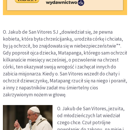
O. Jakub de San Vitores SJ „dowiedział się, że pewna
kobieta, która była chrześcijanką, urodziła córkę i chciała,
by ją ochrzcił, bo znajdowała się w niebezpieczeństwie”*.
Gdy poprosił ojca dziecka, Matapanga, którego sam ochrzcił
kilkanaście miesięcy wcześniej, o pozwolenie na chrzest
córki, ten okazywał swoją wrogość i zachęcał innych do
zabicia misjonarza. Kiedy o. San Vitores wszedł do chaty i
ochrzcił dziewczynkę, Matapang rzucił się na niego i poranił,
a inny z napastników zadał mu śmiertelny cios
zakrzywionym nożem w głowę.
O. Jakub de San Vitores, jezuita,
od młodzieńczych lat wiedział
czego chce. Czuł potrójne
powołanie: do zakonu, na misje i