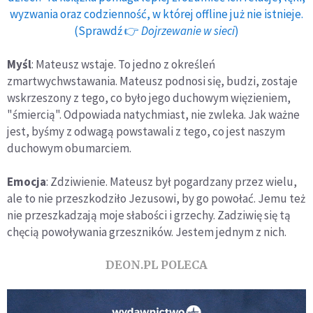
wyzwania oraz codzienność, w której offline już nie istnieje.
(Sprawdź 👉
Dojrzewanie w sieci
)
Myśl
: Mateusz wstaje. To jedno z określeń
zmartwychwstawania. Mateusz podnosi się, budzi, zostaje
wskrzeszony z tego, co było jego duchowym więzieniem,
"śmiercią". Odpowiada natychmiast, nie zwleka. Jak ważne
jest, byśmy z odwagą powstawali z tego, co jest naszym
duchowym obumarciem.
Emocja
: Zdziwienie. Mateusz był pogardzany przez wielu,
ale to nie przeszkodziło Jezusowi, by go powołać. Jemu też
nie przeszkadzają moje słabości i grzechy. Zadziwię się tą
chęcią powoływania grzeszników. Jestem jednym z nich.
DEON.PL POLECA