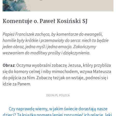
Komentuje o. Paweł Kosiński SJ
Papież Franciszek zachęca, by komentarze do ewangelii,
homilie były krótkie i przemawiały do serca: niech to będzie
jeden obraz, jedna myśl i jedna emocja. Zakończymy
wezwaniem do modlitwy prośby i dziękczynienia.
Obraz
: Oczyma wyobraźni zobaczę Jezusa, który przybliża
się do komory celnej i niby mimochodem, wzywa Mateusza
do pójścia za Nim. Zobaczę też jak on wstaje, podnosi się i
idzie za Panem.
DEON.PL POLECA
Czy naprawdę wiemy, w jakim świecie dorastają nasze
dzieci? Ta książka pomaga lepiej zrozumieć ich relacje, lęki,