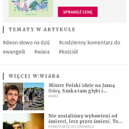
SPRAWDŹ CENĘ
TEMATY W ARTYKULE
#deon słowo na dziś
#codzienny komentarz do
ewangelii
#wiara
#kościół
WIĘCEJ W:
WIARA
Mister Polski idzie na Jasną
Górę. Szuka tam głębi i
spotkania
WIARA
Nie zostaliśmy wybawieni od
śmierci, lecz przez śmierć. To
jedna z największych tajemnic
KOMENTARZE DO EWANGELII