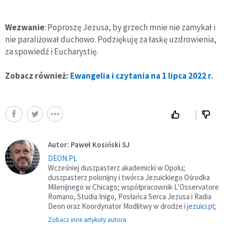
Wezwanie
: Poproszę Jezusa, by grzech mnie nie zamykał i
nie paraliżował duchowo. Podziękuję za łaskę uzdrowienia,
za spowiedź i Eucharystię.
Zobacz również:
Ewangelia i czytania na 1 lipca 2022 r.
Autor: Paweł Kosiński SJ
DEON.PL
Wcześniej duszpasterz akademicki w Opolu;
duszpasterz polonijny i twórca Jezuickiego Ośrodka
Milenijnego w Chicago; współpracownik L’Osservatore
Romano, Studia Inigo, Posłańca Serca Jezusa i Radia
Deon oraz Koordynator Modlitwy w drodze i
jezuici.pl
;
Zobacz inne artykuły autora