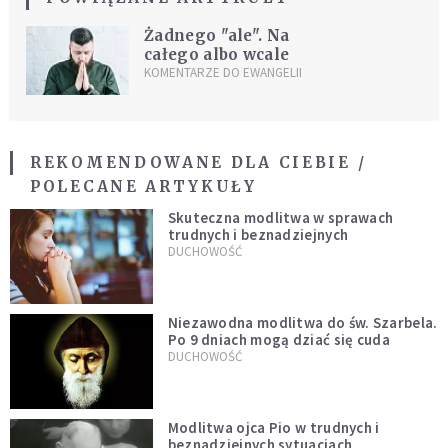
Żadnego "ale". Na
całego albo wcale
KOMENTARZE DO EWANGELII
REKOMENDOWANE DLA CIEBIE /
POLECANE ARTYKUŁY
Skuteczna modlitwa w sprawach
trudnych i beznadziejnych
DUCHOWOŚĆ
Niezawodna modlitwa do św. Szarbela.
Po 9 dniach mogą dziać się cuda
DUCHOWOŚĆ
Modlitwa ojca Pio w trudnych i
beznadziejnych sytuacjach