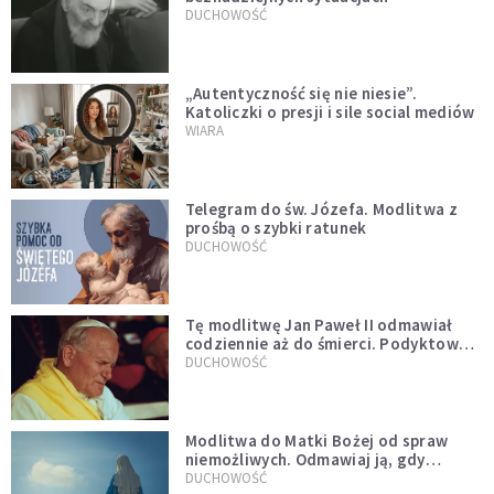
DUCHOWOŚĆ
„Autentyczność się nie niesie”.
Katoliczki o presji i sile social mediów
WIARA
Telegram do św. Józefa. Modlitwa z
prośbą o szybki ratunek
DUCHOWOŚĆ
Tę modlitwę Jan Paweł II odmawiał
codziennie aż do śmierci. Podyktował
mu ją ojciec
DUCHOWOŚĆ
Modlitwa do Matki Bożej od spraw
niemożliwych. Odmawiaj ją, gdy
wszystko idzie źle
DUCHOWOŚĆ