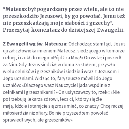
"Mateusz był pogardzany przez wielu, ale to nie
przeszkodziło Jezusowi, by go powołać. Jemu też
nie przeszkadzają moje słabości i grzechy".
Przeczytaj komentarz do dzisiejszej Ewangelii.
Z Ewangelii wg św. Mateusza:
Odchodząc stamtąd, Jezus
ujrzał człowieka imieniem Mateusz, siedzącego w komorze
celnej, i rzekł do niego: «Pójdź za Mną!» On wstał i poszedł
za Nim. Gdy Jezus siedział w domu za stołem, przyszło
wielu celników i grzeszników i siedzieli wraz z Jezusem i
Jego uczniami. Widząc to, faryzeusze mówili do Jego
uczniów: «Dlaczego wasz Nauczyciel jada wspólnie z
celnikami i grzesznikami?» On usłyszawszy to, rzekł: «Nie
potrzebują lekarza zdrowi, lecz ci, którzy się źle
mają. Idźcie i starajcie się zrozumieć, co znaczy: Chcę raczej
miłosierdzia niż ofiary. Bo nie przyszedłem powołać
sprawiedliwych, ale grzeszników».