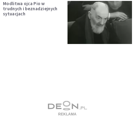
Modlitwa ojca Pio w
trudnych i beznadziejnych
sytuacjach