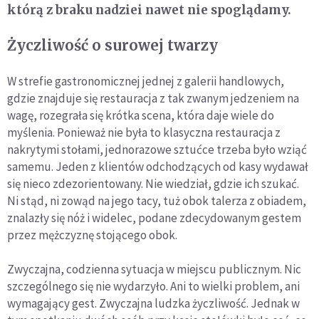
którą z braku nadziei nawet nie spoglądamy.
Życzliwość o surowej twarzy
W strefie gastronomicznej jednej z galerii handlowych,
gdzie znajduje się restauracja z tak zwanym jedzeniem na
wagę, rozegrała się krótka scena, która daje wiele do
myślenia. Ponieważ nie była to klasyczna restauracja z
nakrytymi stołami, jednorazowe sztućce trzeba było wziąć
samemu. Jeden z klientów odchodzących od kasy wydawał
się nieco zdezorientowany. Nie wiedział, gdzie ich szukać.
Ni stąd, ni zowąd na jego tacy, tuż obok talerza z obiadem,
znalazły się nóż i widelec, podane zdecydowanym gestem
przez mężczyznę stojącego obok.
Zwyczajna, codzienna sytuacja w miejscu publicznym. Nic
szczególnego się nie wydarzyło. Ani to wielki problem, ani
wymagający gest. Zwyczajna ludzka życzliwość. Jednak w