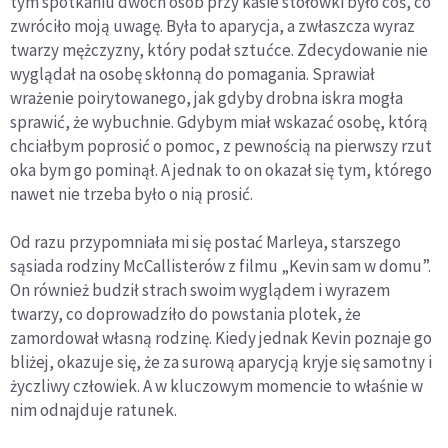
tym spotkaniu dwóch osób przy kasie stołówki było coś, co
zwróciło moją uwagę. Była to aparycja, a zwłaszcza wyraz
twarzy mężczyzny, który podał sztućce. Zdecydowanie nie
wyglądał na osobę skłonną do pomagania. Sprawiał
wrażenie poirytowanego, jak gdyby drobna iskra mogła
sprawić, że wybuchnie. Gdybym miał wskazać osobę, którą
chciałbym poprosić o pomoc, z pewnością na pierwszy rzut
oka bym go pominął. A jednak to on okazał się tym, którego
nawet nie trzeba było o nią prosić.
Od razu przypomniała mi się postać Marleya, starszego
sąsiada rodziny McCallisterów z filmu „Kevin sam w domu”.
On również budził strach swoim wyglądem i wyrazem
twarzy, co doprowadziło do powstania plotek, że
zamordował własną rodzinę. Kiedy jednak Kevin poznaje go
bliżej, okazuje się, że za surową aparycją kryje się samotny i
życzliwy człowiek. A w kluczowym momencie to właśnie w
nim odnajduje ratunek.