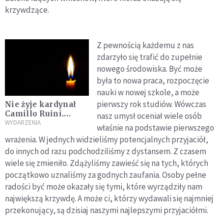
krzywdzące.
Z pewnością każdemu z nas
zdarzyło się trafić do zupełnie
nowego środowiska. Być może
była to nowa praca, rozpoczęcie
nauki w nowej szkole, a może
pierwszy rok studiów. Wówczas
Nie żyje kardynał
Camillo Ruini.
nasz umysł oceniał wiele osób
Chciał "kierować
WYDARZENIA
właśnie na podstawie pierwszego
przemianami
wrażenia. W jednych widzieliśmy potencjalnych przyjaciół,
kulturowymi z
do innych od razu podchodziliśmy z dystansem. Z czasem
katolicką dumą"
wiele się zmieniło. Zdążyliśmy zawieść się na tych, których
początkowo uznaliśmy za godnych zaufania. Osoby pełne
radości być może okazały się tymi, które wyrządziły nam
największą krzywdę. A może ci, którzy wydawali się najmniej
przekonujący, są dzisiaj naszymi najlepszymi przyjaciółmi.