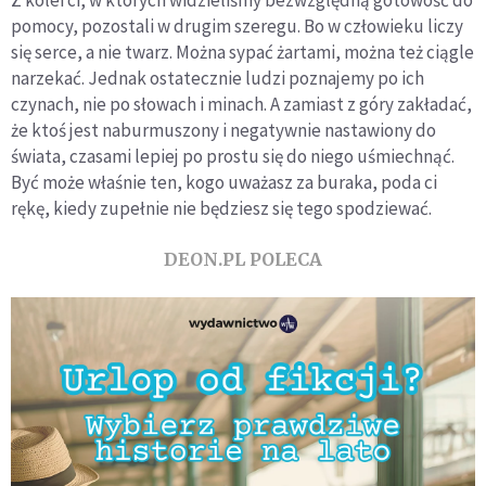
Z kolei ci, w których widzieliśmy bezwzględną gotowość do
pomocy, pozostali w drugim szeregu. Bo w człowieku liczy
się serce, a nie twarz. Można sypać żartami, można też ciągle
narzekać. Jednak ostatecznie ludzi poznajemy po ich
czynach, nie po słowach i minach. A zamiast z góry zakładać,
że ktoś jest naburmuszony i negatywnie nastawiony do
świata, czasami lepiej po prostu się do niego uśmiechnąć.
Być może właśnie ten, kogo uważasz za buraka, poda ci
rękę, kiedy zupełnie nie będziesz się tego spodziewać.
DEON.PL POLECA