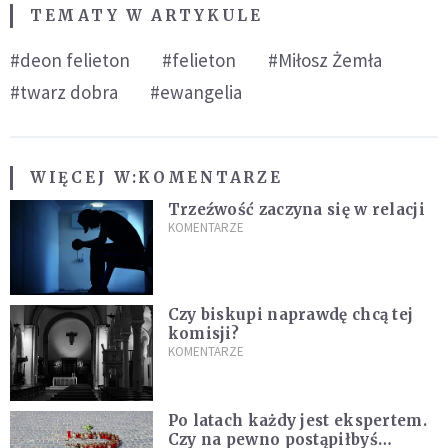
TEMATY W ARTYKULE
#deon felieton
#felieton
#Miłosz Żemła
#twarz dobra
#ewangelia
WIĘCEJ W:
KOMENTARZE
Trzeźwość zaczyna się w relacji
KOMENTARZE
Czy biskupi naprawdę chcą tej
komisji?
KOMENTARZE
Po latach każdy jest ekspertem.
Czy na pewno postąpiłbyś