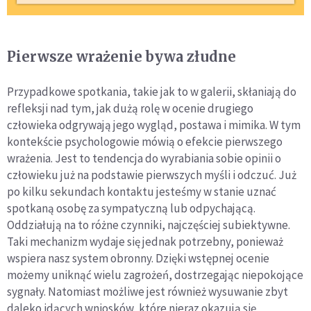
Pierwsze wrażenie bywa złudne
Przypadkowe spotkania, takie jak to w galerii, skłaniają do
refleksji nad tym, jak dużą rolę w ocenie drugiego
człowieka odgrywają jego wygląd, postawa i mimika. W tym
kontekście psychologowie mówią o efekcie pierwszego
wrażenia. Jest to tendencja do wyrabiania sobie opinii o
człowieku już na podstawie pierwszych myśli i odczuć. Już
po kilku sekundach kontaktu jesteśmy w stanie uznać
spotkaną osobę za sympatyczną lub odpychającą.
Oddziałują na to różne czynniki, najczęściej subiektywne.
Taki mechanizm wydaje się jednak potrzebny, ponieważ
wspiera nasz system obronny. Dzięki wstępnej ocenie
możemy uniknąć wielu zagrożeń, dostrzegając niepokojące
sygnały. Natomiast możliwe jest również wysuwanie zbyt
daleko idących wniosków, które nieraz okazują się