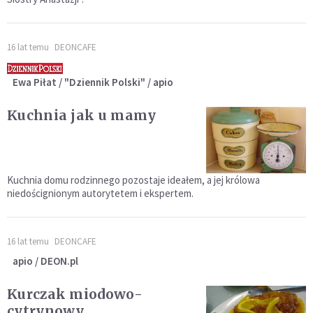
16 lat temu
DEONCAFE
Ewa Piłat / "Dziennik Polski" / apio
Kuchnia jak u mamy
Kuchnia domu rodzinnego pozostaje ideałem, a jej królowa
niedoścignionym autorytetem i ekspertem.
16 lat temu
DEONCAFE
apio / DEON.pl
Kurczak miodowo-
cytrynowy