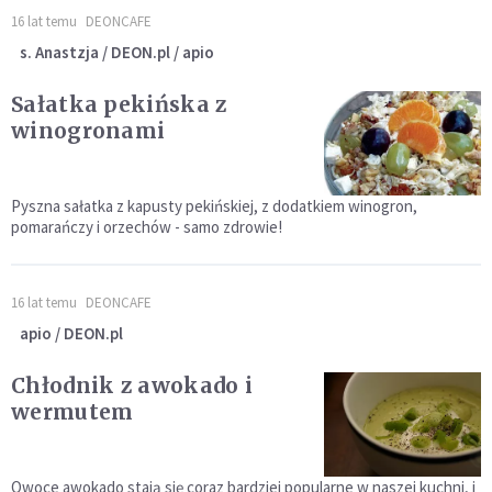
16 lat temu
DEONCAFE
s. Anastzja / DEON.pl / apio
Sałatka pekińska z
winogronami
Pyszna sałatka z kapusty pekińskiej, z dodatkiem winogron,
pomarańczy i orzechów - samo zdrowie!
16 lat temu
DEONCAFE
apio / DEON.pl
Chłodnik z awokado i
wermutem
Owoce awokado stają się coraz bardziej popularne w naszej kuchni, i