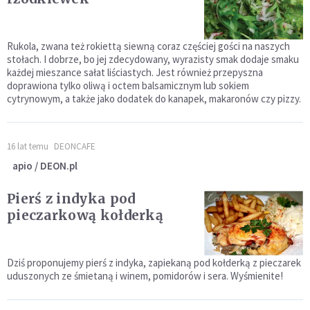
Rukola, zwana też rokiettą siewną coraz częściej gości na naszych
stołach. I dobrze, bo jej zdecydowany, wyrazisty smak dodaje smaku
każdej mieszance sałat liściastych. Jest również przepyszna
doprawiona tylko oliwą i octem balsamicznym lub sokiem
cytrynowym, a także jako dodatek do kanapek, makaronów czy pizzy.
16 lat temu
DEONCAFE
apio / DEON.pl
Pierś z indyka pod
pieczarkową kołderką
Dziś proponujemy pierś z indyka, zapiekaną pod kołderką z pieczarek
uduszonych ze śmietaną i winem, pomidorów i sera. Wyśmienite!