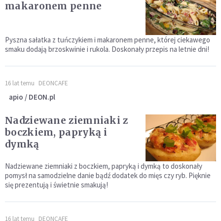
makaronem penne
Pyszna sałatka z tuńczykiem i makaronem penne, której ciekawego
smaku dodają brzoskwinie i rukola. Doskonały przepis na letnie dni!
16 lat temu
DEONCAFE
apio / DEON.pl
Nadziewane ziemniaki z
boczkiem, papryką i
dymką
Nadziewane ziemniaki z boczkiem, papryką i dymką to doskonały
pomysł na samodzielne danie bądź dodatek do mięs czy ryb. Pięknie
się prezentują i świetnie smakują!
16 lat temu
DEONCAFE