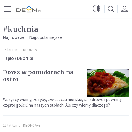
Przejdź do menu głównego
Przejdź do treści
#kuchnia
Najnowsze
Najpopularniejsze
15 lat temu
DEONCAFE
apio / DEON.pl
Dorsz w pomidorach na
ostro
Wszyscy wiemy, że ryby, zwłaszcza morskie, są zdrowe i powinny
często gościć na naszych stołach. Ale czy wiemy dlaczego?
15 lat temu
DEONCAFE