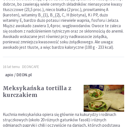
dobrze, bo zawierają wiele cennych składników: nienasycone kwasy
tłuszczowe (23,5 proc.), nieco białka (2 proc.), prowitaminę A
(karoten), witaminy B_{1}, B_{2}, C, H (biotyna), K i PP, dużo
witaminy E, bardzo dużo potasu i niewiele wapnia, fosforu i żelaza.
Miąższ awokado zawiera 3,4 proc. węglowodanów. Owoce te zaleca
się osobom z nadciśnieniem tętniczym oraz ze skłonnością do anemii.
Awokado wskazane jest również przy nadkwasocie żołądka,
ponieważ zmniejsza kwasowość soku żołądkowego. Ale uwaga:
awokado jest tłuste, a więc bardzo kaloryczne (100 g - 233 kcal).
16 lat temu
DEONCAFE
apio / DEON.pl
Meksykańska tortilla z
kurczakiem
Kuchnia meksykańska opiera się głównie na kukurydzy i roślinach
strączkowych (około 20 różnych gatunków fasoli) i różnych
odmianach papryki i chili i oczywiście na daniach, których podstawą