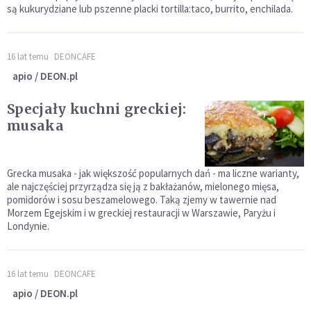
są kukurydziane lub pszenne placki tortilla:taco, burrito, enchilada.
16 lat temu
DEONCAFE
apio / DEON.pl
Specjały kuchni greckiej:
musaka
Grecka musaka - jak większość popularnych dań - ma liczne warianty,
ale najczęściej przyrządza się ją z bakłażanów, mielonego mięsa,
pomidorów i sosu beszamelowego. Taką zjemy w tawernie nad
Morzem Egejskim i w greckiej restauracji w Warszawie, Paryżu i
Londynie.
16 lat temu
DEONCAFE
apio / DEON.pl