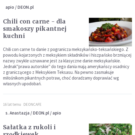
apio / DEON.pl
Chili con carne - dla
smakoszy pikantnej
kuchni
Chili con carne to danie z pogranicza meksykańsko-teksańskiego. Z
powodu kojarzonych z meksykiem składników i hiszpańsko brzmiącej
nazwy zwykle uznawane jest za klasyczne danie meksykańskie.
Jednak"prawa autorskie" do tego dania mają amerykańscy osadnicy
z graniczącego z Meksykiem Teksasu. Na pewno zasmakuje
miłośnikom pikantnych potraw, choć doradzamy doprawiać wg
własnych upodobań.
16 lat temu
DEONCAFE
s. Anastazja / DEON.pl / apio
Sałatka z rukoli i
rzodkiewek