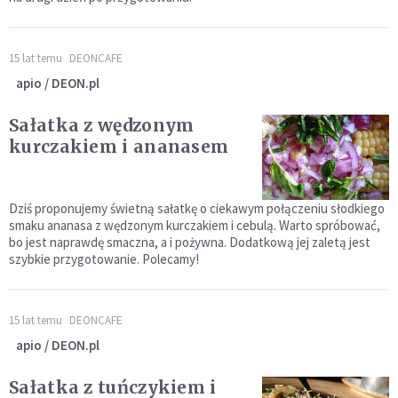
15 lat temu
DEONCAFE
apio / DEON.pl
Sałatka z wędzonym
kurczakiem i ananasem
Dziś proponujemy świetną sałatkę o ciekawym połączeniu słodkiego
smaku ananasa z wędzonym kurczakiem i cebulą. Warto spróbować,
bo jest naprawdę smaczna, a i pożywna. Dodatkową jej zaletą jest
szybkie przygotowanie. Polecamy!
15 lat temu
DEONCAFE
apio / DEON.pl
Sałatka z tuńczykiem i