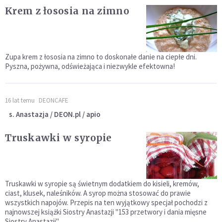
Krem z łososia na zimno
Zupa krem z łososia na zimno to doskonałe danie na ciepłe dni.
Pyszna, pożywna, odświeżająca i niezwykle efektowna!
16 lat temu
DEONCAFE
s. Anastazja / DEON.pl / apio
Truskawki w syropie
Truskawki w syropie są świetnym dodatkiem do kisieli, kremów,
ciast, klusek, naleśników. A syrop można stosować do prawie
wszystkich napojów. Przepis na ten wyjątkowy specjał pochodzi z
najnowszej książki Siostry Anastazji "153 przetwory i dania mięsne
Siostry Anastazji".