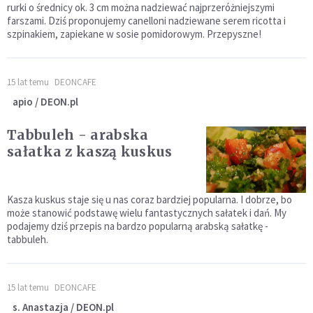
rurki o średnicy ok. 3 cm można nadziewać najprzeróżniejszymi
farszami. Dziś proponujemy canelloni nadziewane serem ricotta i
szpinakiem, zapiekane w sosie pomidorowym. Przepyszne!
15 lat temu
DEONCAFE
apio / DEON.pl
Tabbuleh - arabska
sałatka z kaszą kuskus
Kasza kuskus staje się u nas coraz bardziej popularna. I dobrze, bo
może stanowić podstawę wielu fantastycznych sałatek i dań. My
podajemy dziś przepis na bardzo popularną arabską sałatkę -
tabbuleh.
15 lat temu
DEONCAFE
s. Anastazja / DEON.pl