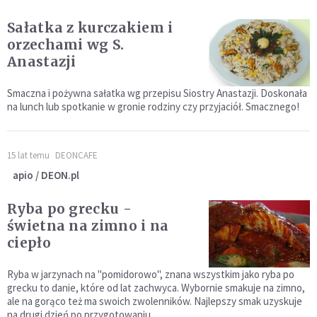
Sałatka z kurczakiem i
orzechami wg S.
Anastazji
Smaczna i pożywna sałatka wg przepisu Siostry Anastazji. Doskonała
na lunch lub spotkanie w gronie rodziny czy przyjaciół. Smacznego!
15 lat temu
DEONCAFE
apio / DEON.pl
Ryba po grecku -
świetna na zimno i na
ciepło
Ryba w jarzynach na "pomidorowo", znana wszystkim jako ryba po
grecku to danie, które od lat zachwyca. Wybornie smakuje na zimno,
ale na gorąco też ma swoich zwolenników. Najlepszy smak uzyskuje
na drugi dzień po przygotowaniu.