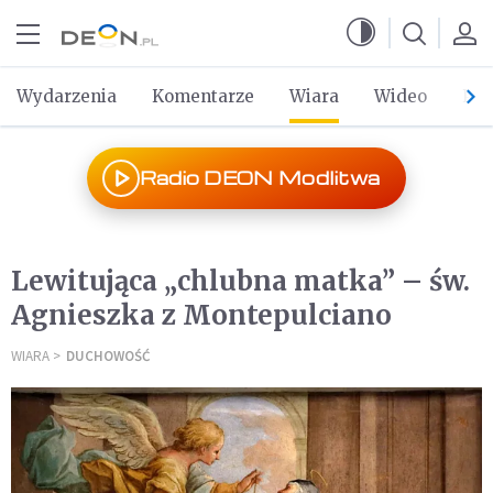
Przejdź do menu głównego
Przejdź do treści
Wydarzenia
Komentarze
Wiara
Wideo
Po 
Radio DEON Modlitwa
Lewitująca „chlubna matka” – św.
Agnieszka z Montepulciano
WIARA
DUCHOWOŚĆ