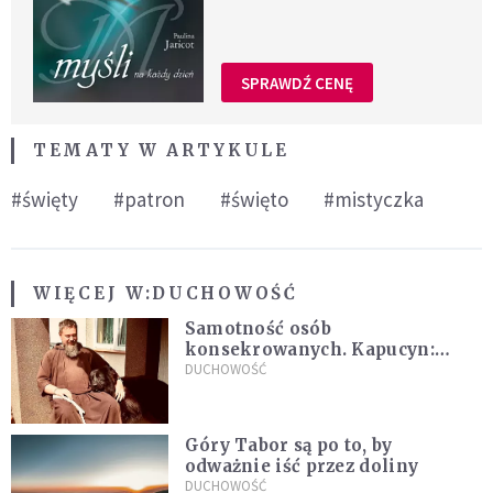
SPRAWDŹ CENĘ
TEMATY W ARTYKULE
#święty
#patron
#święto
#mistyczka
WIĘCEJ W:
DUCHOWOŚĆ
Samotność osób
konsekrowanych. Kapucyn:
Życie w pojedynkę rzadko jest
DUCHOWOŚĆ
sielanką
Góry Tabor są po to, by
odważnie iść przez doliny
DUCHOWOŚĆ