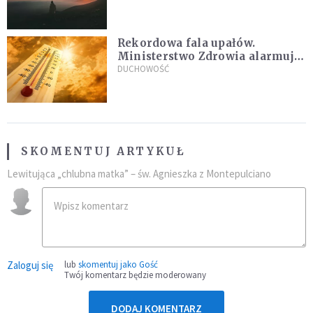
Rekordowa fala upałów.
Ministerstwo Zdrowia alarmuje
po doświadczeniach z czerwca
DUCHOWOŚĆ
SKOMENTUJ ARTYKUŁ
Lewitująca „chlubna matka” – św. Agnieszka z Montepulciano
Zaloguj się
lub
skomentuj jako Gość
Twój komentarz będzie moderowany
DODAJ KOMENTARZ