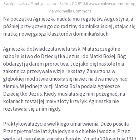
Św. Agnieszka z Montepulciano - Sailko, CC BY 3.0 www.creativecommons.org,
via Wikimedia Commons
Na początku Agnieszka nadała mu regułę św. Augustyna, a
później przyłączyła go do rodziny dominikańskiej, stając się
matką nowej gałęzi klasztorów dominikańskich.
Agnieszka doświadczała wielu łask. Miała szczególne
nabożeństwo do Dzieciątka Jezus i do Matki Bożej. Bóg
obdarzył ją darem proroctwa. Już jako piętnastoletnia
zakonnica przeżywała wizje i ekstazy. Zanurzona w
głębokiej modlitwie unosiła się nawet na dwa metry nad
ziemią. W jednej z wizji Matka Boża podała Agnieszce
Dzieciątko Jezus. Kiedy musiała się z nim pożegnać, na
kolanach został jej mały złoty krzyżyk. Agnieszka nie
rozstawała się z nim nigdy.
Praktykowała życie wielkiego umartwienia. Dużo pościła.
Przez piętnaście lat żyła jedynie o chlebie i wodzie. Przez
wiele lat cierpliwie znosiła choroby. Zmarła 20 kwietnia 1317