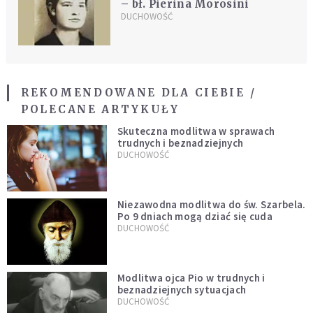
– bł. Pierina Morosini
DUCHOWOŚĆ
REKOMENDOWANE DLA CIEBIE /
POLECANE ARTYKUŁY
Skuteczna modlitwa w sprawach
trudnych i beznadziejnych
DUCHOWOŚĆ
Niezawodna modlitwa do św. Szarbela.
Po 9 dniach mogą dziać się cuda
DUCHOWOŚĆ
Modlitwa ojca Pio w trudnych i
beznadziejnych sytuacjach
DUCHOWOŚĆ