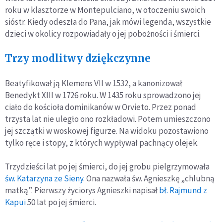
roku w klasztorze w Montepulciano, w otoczeniu swoich
sióstr. Kiedy odeszła do Pana, jak mówi legenda, wszystkie
dzieci w okolicy rozpowiadały o jej pobożności i śmierci.
Trzy modlitwy dziękczynne
Beatyfikował ją Klemens VII w 1532, a kanonizował
Benedykt XIII w 1726 roku. W 1435 roku sprowadzono jej
ciało do kościoła dominikanów w Orvieto. Przez ponad
trzysta lat nie uległo ono rozkładowi. Potem umieszczono
jej szczątki w woskowej figurze. Na widoku pozostawiono
tylko ręce i stopy, z których wypływał pachnący olejek.
Trzydzieści lat po jej śmierci, do jej grobu pielgrzymowała
św. Katarzyna ze Sieny
. Ona nazwała św. Agnieszkę „chlubną
matką”. Pierwszy życiorys Agnieszki napisał
bł. Rajmund z
Kapui
50 lat po jej śmierci.