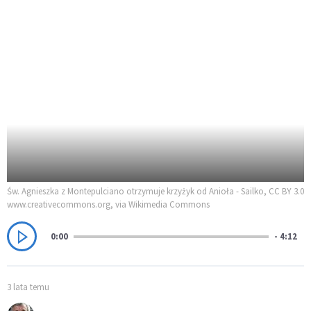
Św. Agnieszka z Montepulciano otrzymuje krzyżyk od Anioła - Sailko, CC BY 3.0
www.creativecommons.org, via Wikimedia Commons
0:00
- 4:12
3 lata temu