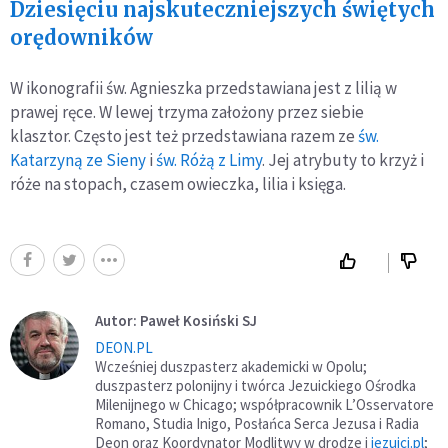
Dziesięciu najskuteczniejszych świętych
orędowników
W ikonografii św. Agnieszka przedstawiana jest z lilią w
prawej ręce. W lewej trzyma założony przez siebie
klasztor. Często jest też przedstawiana razem ze
św.
Katarzyną ze Sieny
i
św. Różą z Limy
. Jej atrybuty to krzyż i
róże na stopach, czasem owieczka, lilia i księga.
Autor: Paweł Kosiński SJ
DEON.PL
Wcześniej duszpasterz akademicki w Opolu;
duszpasterz polonijny i twórca Jezuickiego Ośrodka
Milenijnego w Chicago; współpracownik L’Osservatore
Romano, Studia Inigo, Posłańca Serca Jezusa i Radia
Deon oraz Koordynator Modlitwy w drodze i
jezuici.pl
;