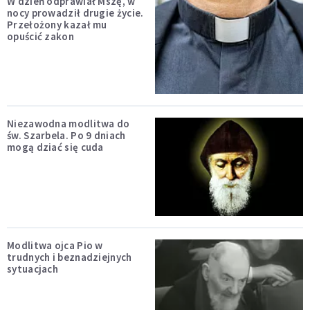
W dzień odprawiał Mszę, w
nocy prowadził drugie życie.
Przełożony kazał mu
opuścić zakon
Niezawodna modlitwa do
św. Szarbela. Po 9 dniach
mogą dziać się cuda
Modlitwa ojca Pio w
trudnych i beznadziejnych
sytuacjach