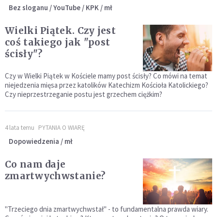
Bez sloganu / YouTube / KPK / mł
Wielki Piątek. Czy jest
coś takiego jak "post
ścisły"?
Czy w Wielki Piątek w Kościele mamy post ścisły? Co mówi na temat
niejedzenia mięsa przez katolików Katechizm Kościoła Katolickiego?
Czy nieprzestrzeganie postu jest grzechem ciężkim?
4 lata temu
PYTANIA O WIARĘ
Dopowiedzenia / mł
Co nam daje
zmartwychwstanie?
"Trzeciego dnia zmartwychwstał" - to fundamentalna prawda wiary.