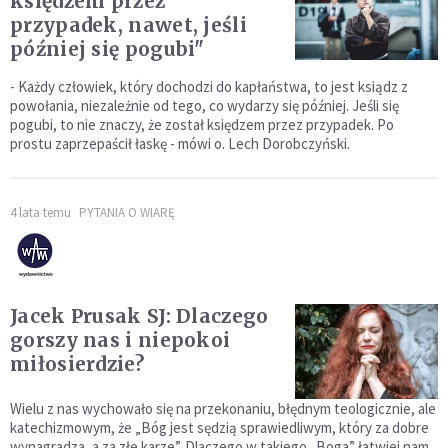
księdzem przez
przypadek, nawet, jeśli
później się pogubi"
- Każdy człowiek, który dochodzi do kapłaństwa, to jest ksiądz z
powołania, niezależnie od tego, co wydarzy się później. Jeśli się
pogubi, to nie znaczy, że został księdzem przez przypadek. Po
prostu zaprzepaścił łaskę - mówi o. Lech Dorobczyński.
4 lata temu
PYTANIA O WIARĘ
Jacek Prusak SJ: Dlaczego
gorszy nas i niepokoi
miłosierdzie?
Wielu z nas wychowało się na przekonaniu, błędnym teologicznie, ale
katechizmowym, że „Bóg jest sędzią sprawiedliwym, który za dobre
wynagradza, a za złe karze”. Dlaczego w takiego „Boga” łatwiej nam