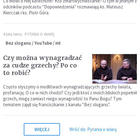
Co mówi o niej katechizm? Kto zmartwychwstanie? O tym w jednym z
odcinków podcastu "Dopowiedzenia" rozmawiają ks. Mateusz
Kierczak i ks. Piotr Góra.
4 lata temu
PYTANIA O WIARĘ
Bez sloganu / YouTube / mł
Czy można wynagradzać
za cudze grzechy? Po co
to robić?
Często słyszymy o modlitwach wynagradzających: grzechy świata,
profanację. O co w nich chodzi? Czy jeśli ktoś z moich bliskich popełnił
grzech, mogę zamiast niego wynagrodzić to Panu Bogu? Tym
tematem zajęli się franciszkanie z kanału "Bez sloganu".
WIĘCEJ
Wróć do: Pytania o wiarę