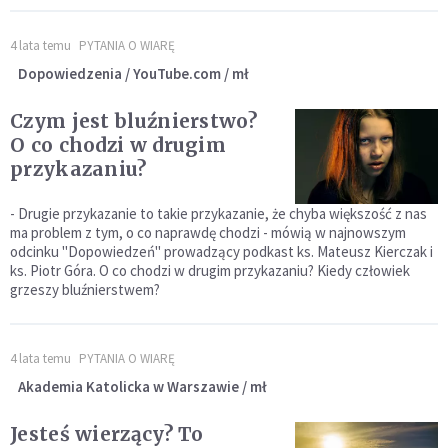
4 lata temu
PYTANIA O WIARĘ
Dopowiedzenia / YouTube.com / mł
Czym jest bluźnierstwo?
O co chodzi w drugim
przykazaniu?
- Drugie przykazanie to takie przykazanie, że chyba większość z nas
ma problem z tym, o co naprawdę chodzi - mówią w najnowszym
odcinku "Dopowiedzeń" prowadzący podkast ks. Mateusz Kierczak i
ks. Piotr Góra. O co chodzi w drugim przykazaniu? Kiedy człowiek
grzeszy bluźnierstwem?
4 lata temu
PYTANIA O WIARĘ
Akademia Katolicka w Warszawie / mł
Jesteś wierzący? To