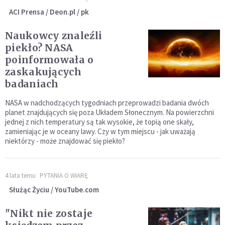
ACI Prensa / Deon.pl / pk
Naukowcy znaleźli
piekło? NASA
poinformowała o
zaskakujących
badaniach
NASA w nadchodzących tygodniach przeprowadzi badania dwóch
planet znajdujących się poza Układem Słonecznym. Na powierzchni
jednej z nich temperatury są tak wysokie, że topią one skały,
zamieniając je w oceany lawy. Czy w tym miejscu - jak uważają
niektórzy - może znajdować się piekło?
4 lata temu
PYTANIA O WIARĘ
Służąc Życiu / YouTube.com
"Nikt nie zostaje