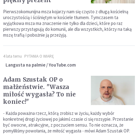
piękny prezent
Pierwszokomunijna msza kojarzy nam się często z długą kościelną
uroczystością i ściśniętym w kościele tłumem. Tymczasem ta
wyjątkowa msza ma znaczenie nie tylko dla dzieci, które po raz
pierwszy przystępują do komunii, ale dla wszystkich, którzy na taką
mszę trafią i pobożnie ją przeżyją.
4 lata temu
PYTANIA O WIARĘ
Langusta na palmie / YouTube.com
Adam Szustak OP o
małżeństwie. "Wasza
miłość wygasła? To nie
koniec!"
- Każda poważna rzecz, którą zrobisz w życiu, każdy wybór
konkretnej drogi życiowej po jakimś czasie ci się rozsypie. Przestanie
być owocne, atrakcyjne, z poczuciem sensu. To nie oznacza, że
pomyliliśmy powołania, że miłość wygasła - mówi Adam Szustak OP.