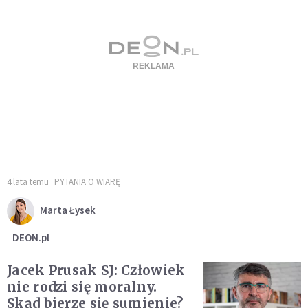
4 lata temu
PYTANIA O WIARĘ
Marta Łysek
DEON.pl
Jacek Prusak SJ: Człowiek
nie rodzi się moralny.
Skąd bierze się sumienie?