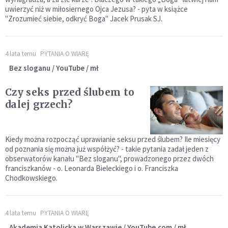
uwierzyć niż w miłosiernego Ojca Jezusa? - pyta w książce
"Zrozumieć siebie, odkryć Boga" Jacek Prusak SJ.
4 lata temu
PYTANIA O WIARĘ
Bez sloganu / YouTube / mł
Czy seks przed ślubem to
dalej grzech?
Kiedy można rozpocząć uprawianie seksu przed ślubem? Ile miesięcy
od poznania się można już współżyć? - takie pytania zadał jeden z
obserwatorów kanału "Bez sloganu", prowadzonego przez dwóch
franciszkanów - o. Leonarda Bieleckiego i o. Franciszka
Chodkowskiego.
4 lata temu
PYTANIA O WIARĘ
Akademia Katolicka w Warszawie / YouTube.com / mł