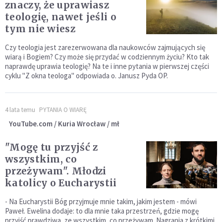
znaczy, że uprawiasz
teologię, nawet jeśli o
tym nie wiesz
Czy teologia jest zarezerwowana dla naukowców zajmujących się
wiarą i Bogiem? Czy może się przydać w codziennym życiu? Kto tak
naprawdę uprawia teologię? Na te i inne pytania w pierwszej części
cyklu "Z okna teologa" odpowiada o. Janusz Pyda OP.
4 lata temu
PYTANIA O WIARĘ
YouTube.com / Kuria Wrocław / mł
"Mogę tu przyjść z
wszystkim, co
przeżywam". Młodzi
katolicy o Eucharystii
- Na Eucharystii Bóg przyjmuje mnie takim, jakim jestem - mówi
Paweł. Ewelina dodaje: to dla mnie taka przestrzeń, gdzie mogę
przyjść prawdziwa, ze wszystkim, co przeżywam. Nagrania z krótkimi