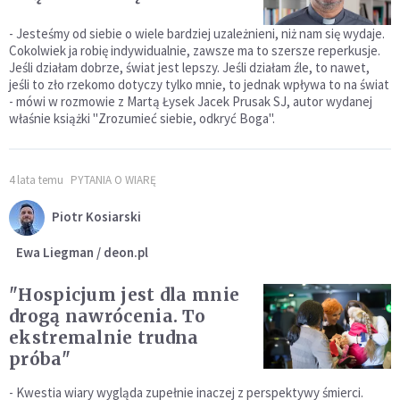
- Jesteśmy od siebie o wiele bardziej uzależnieni, niż nam się wydaje.
Cokolwiek ja robię indywidualnie, zawsze ma to szersze reperkusje.
Jeśli działam dobrze, świat jest lepszy. Jeśli działam źle, to nawet,
jeśli to zło rzekomo dotyczy tylko mnie, to jednak wpływa to na świat
- mówi w rozmowie z Martą Łysek Jacek Prusak SJ, autor wydanej
właśnie książki "Zrozumieć siebie, odkryć Boga".
4 lata temu
PYTANIA O WIARĘ
Piotr Kosiarski
Ewa Liegman / deon.pl
"Hospicjum jest dla mnie
drogą nawrócenia. To
ekstremalnie trudna
próba"
- Kwestia wiary wygląda zupełnie inaczej z perspektywy śmierci.