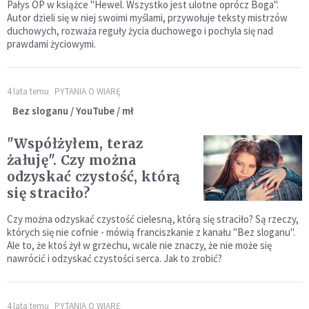
Pałys OP w książce "Hewel. Wszystko jest ulotne oprócz Boga".
Autor dzieli się w niej swoimi myślami, przywołuje teksty mistrzów
duchowych, rozważa reguły życia duchowego i pochyla się nad
prawdami życiowymi.
4 lata temu
PYTANIA O WIARĘ
Bez sloganu / YouTube / mł
"Współżyłem, teraz
żałuję". Czy można
odzyskać czystość, którą
się straciło?
Czy można odzyskać czystość cielesną, którą się straciło? Są rzeczy,
których się nie cofnie - mówią franciszkanie z kanału "Bez sloganu".
Ale to, że ktoś żył w grzechu, wcale nie znaczy, że nie może się
nawrócić i odzyskać czystości serca. Jak to zrobić?
4 lata temu
PYTANIA O WIARĘ