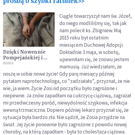
prośbą o szybki ratunek>>
Ciągle towarzyszył nam św. Józef,
do niego modliliśmy się, tak jak
nam polecił ks. Zbigniew. Maj
2015 roku był ostatnim
miesiącem Duchowej Adopcji.
Dokładnie 3 maja, w sobotę,
Dzięki Nowennie
Pompejańskiej i
upewniłam się, że znowu jestem
świętemu Józefowi
WIARA
mamusią. Już wiedziałam, że
spełniliśmy nasze
noszę w sobie nowe życie! Gdy parę miesięcy później
marzenie
pytałam naprotechnologa, co "zadziałało", przyznał, że nie
wie, ja wiem. Życie Zosi od początku było zagrożone i
niepewne. Ja znów zapadłam na cukrzycę ciążową, zagrażał
mi przedwczesny poród, niewydolność szyjkowa, infekcja
wewnątrzmaciczna. Dopiero później lekarz przyznał się, że
sytuacja była bardzo zła. Nie sądził, że Zosia przyjdzie na
świat. Jej życie ponownie było zagrożone z powodu nowej
choroby, na którą zapadłam - była to cholestaza ciążowa.