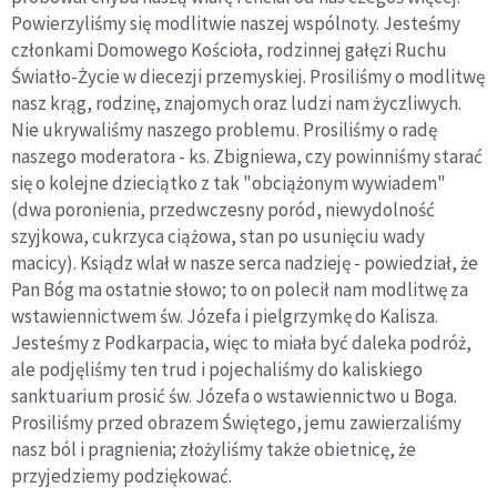
Powierzyliśmy się modlitwie naszej wspólnoty. Jesteśmy
członkami Domowego Kościoła, rodzinnej gałęzi Ruchu
Światło-Życie w diecezji przemyskiej. Prosiliśmy o modlitwę
nasz krąg, rodzinę, znajomych oraz ludzi nam życzliwych.
Nie ukrywaliśmy naszego problemu. Prosiliśmy o radę
naszego moderatora - ks. Zbigniewa, czy powinniśmy starać
się o kolejne dzieciątko z tak "obciążonym wywiadem"
(dwa poronienia, przedwczesny poród, niewydolność
szyjkowa, cukrzyca ciążowa, stan po usunięciu wady
macicy). Ksiądz wlał w nasze serca nadzieję - powiedział, że
Pan Bóg ma ostatnie słowo; to on polecił nam modlitwę za
wstawiennictwem św. Józefa i pielgrzymkę do Kalisza.
Jesteśmy z Podkarpacia, więc to miała być daleka podróż,
ale podjęliśmy ten trud i pojechaliśmy do kaliskiego
sanktuarium prosić św. Józefa o wstawiennictwo u Boga.
Prosiliśmy przed obrazem Świętego, jemu zawierzaliśmy
nasz ból i pragnienia; złożyliśmy także obietnicę, że
przyjedziemy podziękować.