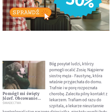
Bóg posyłał ludzi, którzy
pomogli ocalić Zosię. Najpierw
siostrę męża - Faustynę, która
właśnie przyjechała do domu.
Trafnie i w porę rozpoznała
chorobę. Zaleciła pilny kontakt z
Pomógł mi święty
Józef. Obcowanie
lekarzem. Trafiam od razu do
świętych jest faktem
ŚWIADECTWA
szpitala, a lekarze nieustannie
kontrolowali stan naszego dzieciątka, niestety wyniki były