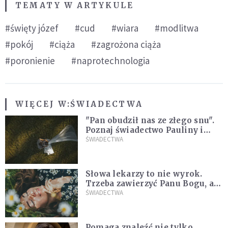
TEMATY W ARTYKULE
#święty józef
#cud
#wiara
#modlitwa
#pokój
#ciąża
#zagrożona ciąża
#poronienie
#naprotechnologia
WIĘCEJ W:
ŚWIADECTWA
"Pan obudził nas ze złego snu".
Poznaj świadectwo Pauliny i
Marcina, którzy są razem dzięki
ŚWIADECTWA
łasce Jezusa
Słowa lekarzy to nie wyrok.
Trzeba zawierzyć Panu Bogu, a
On wszystkim się zajmie
ŚWIADECTWA
[ŚWIADECTWO]
Pomaga znaleźć nie tylko