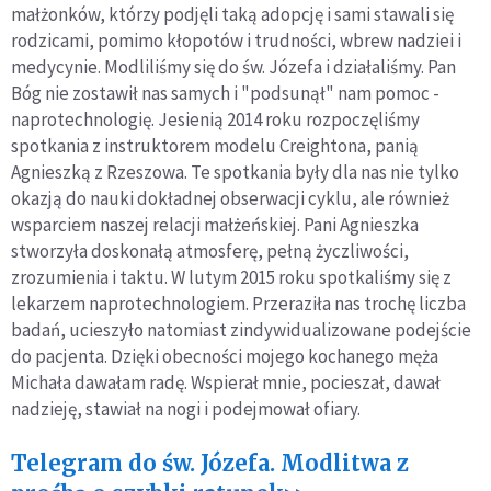
małżonków, którzy podjęli taką adopcję i sami stawali się
rodzicami, pomimo kłopotów i trudności, wbrew nadziei i
medycynie. Modliliśmy się do św. Józefa i działaliśmy. Pan
Bóg nie zostawił nas samych i "podsunął" nam pomoc -
naprotechnologię. Jesienią 2014 roku rozpoczęliśmy
spotkania z instruktorem modelu Creightona, panią
Agnieszką z Rzeszowa. Te spotkania były dla nas nie tylko
okazją do nauki dokładnej obserwacji cyklu, ale również
wsparciem naszej relacji małżeńskiej. Pani Agnieszka
stworzyła doskonałą atmosferę, pełną życzliwości,
zrozumienia i taktu. W lutym 2015 roku spotkaliśmy się z
lekarzem naprotechnologiem. Przeraziła nas trochę liczba
badań, ucieszyło natomiast zindywidualizowane podejście
do pacjenta. Dzięki obecności mojego kochanego męża
Michała dawałam radę. Wspierał mnie, pocieszał, dawał
nadzieję, stawiał na nogi i podejmował ofiary.
Telegram do św. Józefa. Modlitwa z