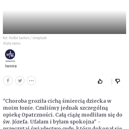
fot. Hollie Santos / Unsplash
4 lata temu
Iwona
"Choroba groziła cichą śmiercią dziecka w
moim łonie. Czuliśmy jednak szczególną
opiekę Opatrzności. Całą ciążę modliłam się do
św. Józefa. Ufałam i byłam spokojna" -
przeczytaj świadectwo cudu, który dokonał się