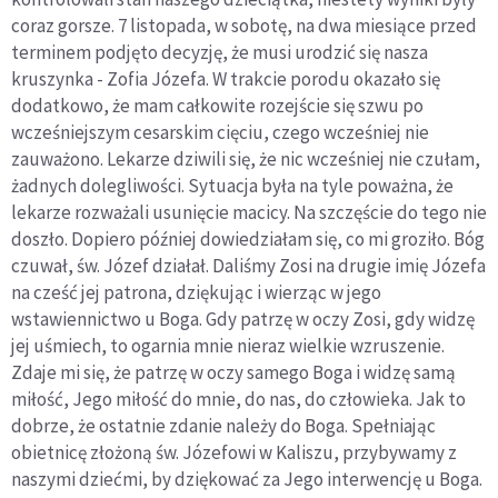
coraz gorsze. 7 listopada, w sobotę, na dwa miesiące przed
terminem podjęto decyzję, że musi urodzić się nasza
kruszynka - Zofia Józefa. W trakcie porodu okazało się
dodatkowo, że mam całkowite rozejście się szwu po
wcześniejszym cesarskim cięciu, czego wcześniej nie
zauważono. Lekarze dziwili się, że nic wcześniej nie czułam,
żadnych dolegliwości. Sytuacja była na tyle poważna, że
lekarze rozważali usunięcie macicy. Na szczęście do tego nie
doszło. Dopiero później dowiedziałam się, co mi groziło. Bóg
czuwał, św. Józef działał. Daliśmy Zosi na drugie imię Józefa
na cześć jej patrona, dziękując i wierząc w jego
wstawiennictwo u Boga. Gdy patrzę w oczy Zosi, gdy widzę
jej uśmiech, to ogarnia mnie nieraz wielkie wzruszenie.
Zdaje mi się, że patrzę w oczy samego Boga i widzę samą
miłość, Jego miłość do mnie, do nas, do człowieka. Jak to
dobrze, że ostatnie zdanie należy do Boga. Spełniając
obietnicę złożoną św. Józefowi w Kaliszu, przybywamy z
naszymi dziećmi, by dziękować za Jego interwencję u Boga.