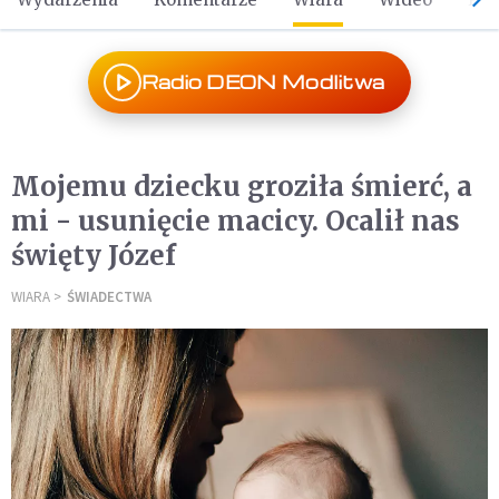
Radio DEON Modlitwa
Mojemu dziecku groziła śmierć, a
mi - usunięcie macicy. Ocalił nas
święty Józef
WIARA
ŚWIADECTWA