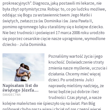
prokreacyjnych". Diagnoza, jaką postawili mi lekarze, nie
była zbyt optymistyczna. Robiąc to, co po ludzku możliwe,
oddając się Bogu za wstawiennictwem Jego Matki i
świętych, zwłaszcza św. Dominika i św. Jana Pawła II,
pomimo ogromnego lęku staraliśmy się o kolejne dziecko.
Nie bez trudności i poświęceń 17 marca 2008 roku urodziło
się poprzez cesarskie cięcie nasze upragnione, wymodlone
dziecko - Julia Dominika.
Poznaliśmy wartość życia i jego
kruchość. Doświadczenie straty
zmienia nasze myślenie, uczucia i
działania. Chcemy mieć więcej
dzieci. Po urodzeniu Julci
naprawdę mieliśmy nadzieję, że
Napisałam list do
świętego Józefa.
teraz będzie już dobrze i bez
Kilka miesięcy
ŚWIADECTWA
trudności. Czas płynął, a nasze
później poznałam
kolejne maleństwo nie śpieszyło się na świat. Pan Bóg
przyszłego męża
próbował chyba naszą wiarę i chciał od nas czegoś więcej.