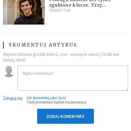
zgubione klucze. Trzy
niezwykłe świadectwa o
ŚWIADECTWA
wstawiennictwie świętego
Antoniego
SKOMENTUJ ARTYKUŁ
Mojemu dziecku groziła śmierć, a mi - usunięcie macicy. Ocalił nas
święty Józef
Zaloguj się
lub
skomentuj jako Gość
Twój komentarz będzie moderowany
DODAJ KOMENTARZ