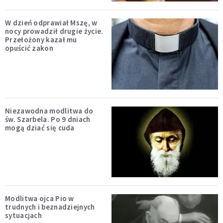
W dzień odprawiał Mszę, w
nocy prowadził drugie życie.
Przełożony kazał mu
opuścić zakon
Niezawodna modlitwa do
św. Szarbela. Po 9 dniach
mogą dziać się cuda
Modlitwa ojca Pio w
trudnych i beznadziejnych
sytuacjach