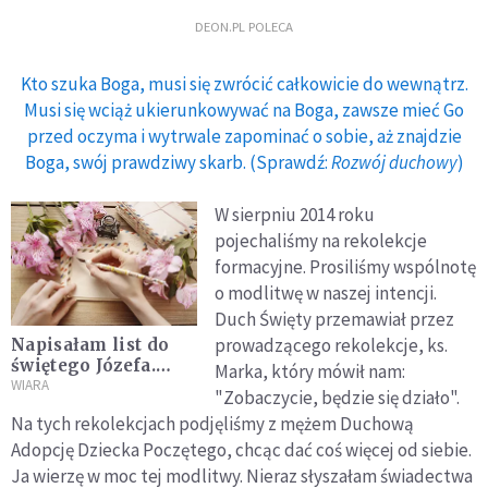
DEON.PL POLECA
Kto szuka Boga, musi się zwrócić całkowicie do wewnątrz.
Musi się wciąż ukierunkowywać na Boga, zawsze mieć Go
przed oczyma i wytrwale zapominać o sobie, aż znajdzie
Boga, swój prawdziwy skarb. (Sprawdź:
Rozwój duchowy
)
W sierpniu 2014 roku
pojechaliśmy na rekolekcje
formacyjne. Prosiliśmy wspólnotę
o modlitwę w naszej intencji.
Duch Święty przemawiał przez
prowadzącego rekolekcje, ks.
Napisałam list do
świętego Józefa.
Marka, który mówił nam:
Dostałam dokładnie
WIARA
"Zobaczycie, będzie się działo".
to, o co prosiłam
Na tych rekolekcjach podjęliśmy z mężem Duchową
Adopcję Dziecka Poczętego, chcąc dać coś więcej od siebie.
Ja wierzę w moc tej modlitwy. Nieraz słyszałam świadectwa