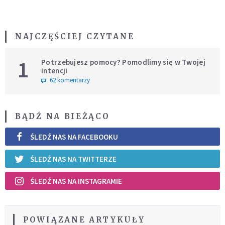
NAJCZĘŚCIEJ CZYTANE
1
Potrzebujesz pomocy? Pomodlimy się w Twojej
intencji
62 komentarzy
BĄDŹ NA BIEŻĄCO
ŚLEDŹ NAS NA FACEBOOKU
ŚLEDŹ NAS NA TWITTERZE
ŚLEDŹ NAS NA INSTAGRAMIE
POWIĄZANE ARTYKUŁY