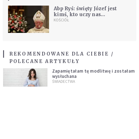
Abp Ryś: święty Józef jest
kimś, kto uczy nas
tożsamości, jest twarzą
KOŚCIÓŁ
Kościoła
REKOMENDOWANE DLA CIEBIE /
POLECANE ARTYKUŁY
Zapamiętałam tę modlitwę i zostałam
wysłuchana
ŚWIADECTWA
Pan Jezus powiedział o tej modlitwie:
nie ma skuteczniejszej nowenny od tej
ŚWIADECTWA
Bóg zawsze się o nas zatroszczy.