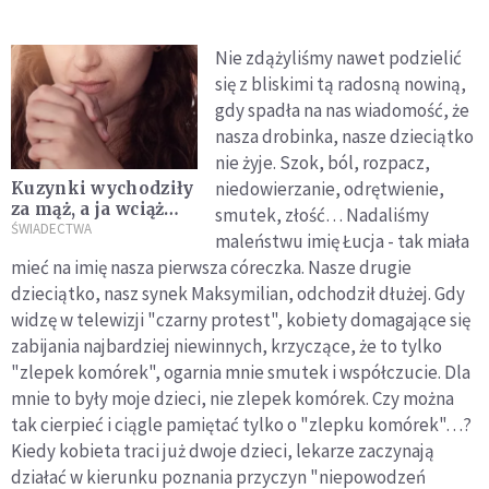
Nie zdążyliśmy nawet podzielić
się z bliskimi tą radosną nowiną,
gdy spadła na nas wiadomość, że
nasza drobinka, nasze dzieciątko
nie żyje. Szok, ból, rozpacz,
niedowierzanie, odrętwienie,
Kuzynki wychodziły
za mąż, a ja wciąż
smutek, złość… Nadaliśmy
byłam sama.
ŚWIADECTWA
maleństwu imię Łucja - tak miała
Zaczęłam modlić się
mieć na imię nasza pierwsza córeczka. Nasze drugie
do św. Józefa
dzieciątko, nasz synek Maksymilian, odchodził dłużej. Gdy
widzę w telewizji "czarny protest", kobiety domagające się
zabijania najbardziej niewinnych, krzyczące, że to tylko
"zlepek komórek", ogarnia mnie smutek i współczucie. Dla
mnie to były moje dzieci, nie zlepek komórek. Czy można
tak cierpieć i ciągle pamiętać tylko o "zlepku komórek"…?
Kiedy kobieta traci już dwoje dzieci, lekarze zaczynają
działać w kierunku poznania przyczyn "niepowodzeń