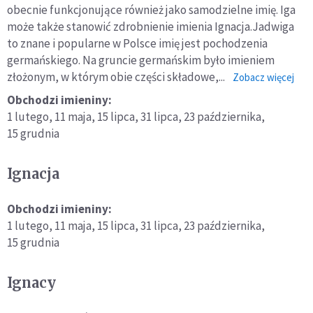
obecnie funkcjonujące również jako samodzielne imię. Iga
może także stanowić zdrobnienie imienia Ignacja.Jadwiga
to znane i popularne w Polsce imię jest pochodzenia
germańskiego. Na gruncie ger­mańskim było imieniem
złożonym, w którym obie części składowe,...
o:
Zobacz więcej
Iga
Obchodzi imieniny:
1 lutego,
11 maja,
15 lipca,
31 lipca,
23 października,
15 grudnia
Ignacja
Obchodzi imieniny:
1 lutego,
11 maja,
15 lipca,
31 lipca,
23 października,
15 grudnia
Ignacy