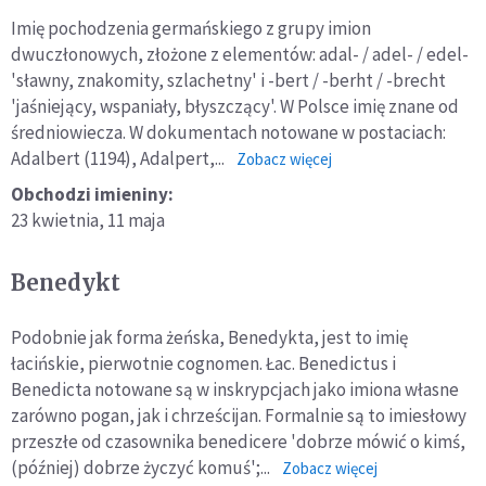
Imię pochodzenia germańskiego z grupy imion
dwuczłonowych, złożone z elementów: adal- / adel- / edel-
'sławny, znakomity, szlachetny' i -bert / -berht / -brecht
'jaśniejący, wspaniały, błyszczący'. W Polsce imię znane od
średniowiecza. W dokumentach notowane w postaciach:
Adalbert (1194), Adalpert,...
o:
Zobacz więcej
Adalbert
Obchodzi imieniny:
23 kwietnia,
11 maja
Benedykt
Podobnie jak forma żeńska, Benedykta, jest to imię
łacińskie, pierwotnie cognomen. Łac. Benedictus i
Benedicta notowane są w inskrypcjach jako imiona własne
zarówno pogan, jak i chrześcijan. Formalnie są to imiesłowy
przeszłe od czasownika benedicere 'dobrze mówić o kimś,
(później) dobrze życzyć komuś';...
o:
Zobacz więcej