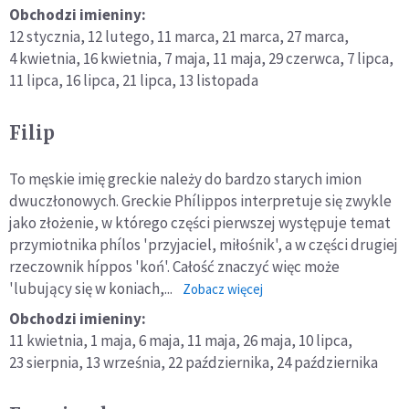
Benedykt
Obchodzi imieniny:
12 stycznia,
12 lutego,
11 marca,
21 marca,
27 marca,
4 kwietnia,
16 kwietnia,
7 maja,
11 maja,
29 czerwca,
7 lipca,
11 lipca,
16 lipca,
21 lipca,
13 listopada
Filip
To męskie imię greckie należy do bardzo starych imion
dwuczłonowych. Greckie Phílippos interpretuje się zwykle
jako złożenie, w którego części pierwszej występuje temat
przymiotnika phílos 'przyjaciel, miłośnik', a w części drugiej
rzeczownik híppos 'koń'. Całość znaczyć więc może
'lubujący się w koniach,...
o:
Zobacz więcej
Filip
Obchodzi imieniny:
11 kwietnia,
1 maja,
6 maja,
11 maja,
26 maja,
10 lipca,
23 sierpnia,
13 września,
22 października,
24 października