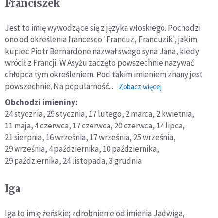
Franciszek
Jest to imię wywodzące się z języka włoskiego. Pochodzi
ono od określenia francesco 'Francuz, Francuzik', jakim
kupiec Piotr Bernardone nazwał swego syna Jana, kiedy
wrócił z Francji. W Asyżu zaczęto powszechnie nazywać
chłopca tym określeniem. Pod takim imieniem znany jest
powszechnie. Na popularność...
o:
Zobacz więcej
Franciszek
Obchodzi imieniny:
24 stycznia,
29 stycznia,
17 lutego,
2 marca,
2 kwietnia,
11 maja,
4 czerwca,
17 czerwca,
20 czerwca,
14 lipca,
21 sierpnia,
16 września,
17 września,
25 września,
29 września,
4 października,
10 października,
29 października,
24 listopada,
3 grudnia
Iga
Iga to imię żeńskie; zdrobnienie od imienia Jadwiga,