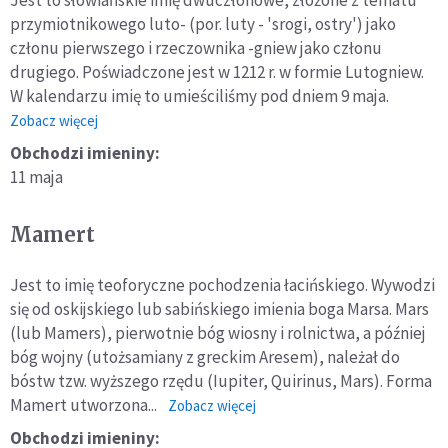
Jest to słowiańskie imię dwuczłonowe, złożone z tematu
przymiotnikowego luto- (por. luty - 'srogi, ostry') jako
członu pierwszego i rzeczownika -gniew jako członu
drugiego. Poświadczone jest w 1212 r. w formie Lutogniew.
W kalendarzu imię to umieściliśmy pod dniem 9 maja.
o:
Zobacz więcej
Lutogniew
Obchodzi imieniny:
11 maja
Mamert
Jest to imię teoforyczne pochodzenia łacińskiego. Wywodzi
się od oskijskiego lub sabińskiego imienia boga Marsa. Mars
(lub Mamers), pierwotnie bóg wiosny i rolnictwa, a później
bóg wojny (utożsamiany z greckim Aresem), należał do
bóstw tzw. wyższego rzędu (Iupiter, Quirinus, Mars). Forma
Mamert utworzona...
o:
Zobacz więcej
Mamert
Obchodzi imieniny: