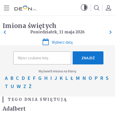
Przejdź do menu głównego
Przejdź do treści
Imiona świętych
Poniedziałek, 11 maja 2026
Wybierz datę
ZNAJDŹ
Wyświetl imiona na literę:
A
B
C
D
E
F
G
H
I
J
K
L
Ł
M
N
O
P
R
S
T
U
W
Z
Ż
TEGO DNIA ŚWIĘTUJĄ
Adalbert