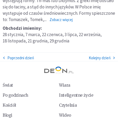
występują formy: Th-mas lub Didymos. Z greki imię dostało
się do łaciny, a stąd do innych języków. W Polsce imię
występuje od czasów średniowiecznych. Formy spieszczone
to: Tomaszek, Tomek,...
o:
Zobacz więcej
Tomasz
Obchodzi imieniny:
28 stycznia,
7 marca,
22 czerwca,
3 lipca,
22 września,
18 listopada,
21 grudnia,
29 grudnia
Poprzedni dzień
Kolejny dzień
Świat
Wiara
Po godzinach
Inteligentne życie
Kościół
Czytelnia
Blogi
Wideo