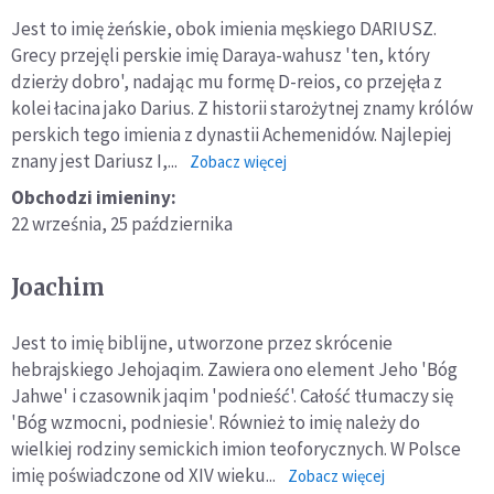
Jest to imię żeńskie, obok imienia męskiego DARIUSZ.
Grecy przejęli perskie imię Daraya-wahusz 'ten, który
dzierży dobro', nadając mu formę D-reios, co przejęła z
kolei łacina jako Darius. Z historii starożytnej znamy królów
perskich tego imienia z dynastii Achemenidów. Najlepiej
znany jest Dariusz I,...
o:
Zobacz więcej
Daria
Obchodzi imieniny:
22 września,
25 października
Joachim
Jest to imię biblijne, utworzone przez skrócenie
hebrajskiego Jehojaqim. Zawiera ono element Jeho 'Bóg
Jahwe' i czasownik jaqim 'podnieść'. Całość tłumaczy się
'Bóg wzmocni, podniesie'. Również to imię należy do
wielkiej rodziny semickich imion teoforycznych. W Polsce
imię poświadczone od XIV wieku...
o:
Zobacz więcej