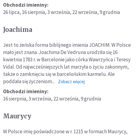
Joachim
Obchodzi imieniny:
26 lipca,
16 sierpnia,
3 września,
22 września,
9 grudnia
Joachima
Jest to żeńska forma biblijnego imienia JOACHIM. W Polsce
mało jest znana. Joachima De Vedruna urodziła się 16
kwietnia 1783 r. w Barcelonie jako córka Wawrzyńca i Teresy
Vidal. Od najwcześniejszych lat marzyła o życiu zakonnym,
także o zamknięciu się w barcelońskim karmelu. Ale
poddała się życzeniom...
o:
Zobacz więcej
Joachima
Obchodzi imieniny:
16 sierpnia,
3 września,
22 września,
9 grudnia
Maurycy
W Polsce imię poświadczone w r. 1215 w formach Maurycy,