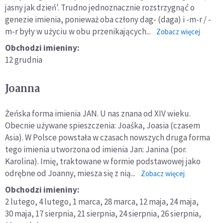
jasny jak dzień'. Trudno jednoznacznie rozstrzygnąć o
genezie imienia, ponieważ oba człony dag- (daga) i -m-r / -
m-r były w użyciu w obu przenikających...
o:
Zobacz więcej
Dagma
Obchodzi imieniny:
12 grudnia
Joanna
Żeńska forma imienia JAN. U nas znana od XIV wieku.
Obecnie używane spieszczenia: Joaśka, Joasia (czasem
Asia). W Polsce powstała w czasach nowszych druga forma
tego imienia utworzona od imienia Jan: Janina (por.
Karolina). Imię, traktowane w formie podstawowej jako
odrębne od Joanny, miesza się z nią...
o:
Zobacz więcej
Joanna
Obchodzi imieniny:
2 lutego,
4 lutego,
1 marca,
28 marca,
12 maja,
24 maja,
30 maja,
17 sierpnia,
21 sierpnia,
24 sierpnia,
26 sierpnia,