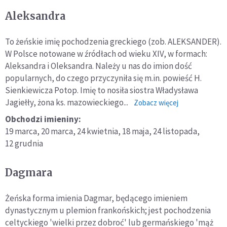
Aleksandra
To żeńskie imię pochodzenia greckiego (zob. ALEKSANDER).
W Polsce notowane w źródłach od wieku XIV, w formach:
Aleksandra i Oleksandra. Należy u nas do imion dość
popularnych, do czego przyczyniła się m.in. powieść H.
Sienkiewicza Potop. Imię to nosiła siostra Władysława
Jagiełły, żona ks. mazowieckiego...
o:
Zobacz więcej
Aleksandra
Obchodzi imieniny:
19 marca,
20 marca,
24 kwietnia,
18 maja,
24 listopada,
12 grudnia
Dagmara
Żeńska forma imienia Dagmar, będącego imieniem
dynastycznym u plemion frankońskich; jest pochodzenia
celtyckiego 'wielki przez dobroć' lub germańskiego 'mąż