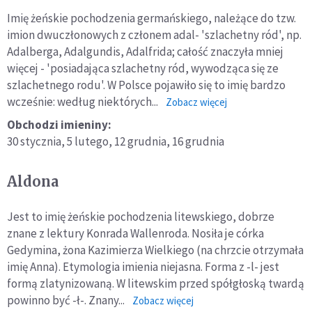
Imię żeńskie pochodzenia germańskiego, należące do tzw.
imion dwuczłonowych z członem adal- 'szlachetny ród', np.
Adalberga, Adalgundis, Adalfrida; całość znaczyła mniej
więcej - 'posiadająca szlachetny ród, wywodząca się ze
szlachetnego rodu'. W Polsce pojawiło się to imię bardzo
wcześnie: według niektórych...
o:
Zobacz więcej
Adelajda
Obchodzi imieniny:
30 stycznia,
5 lutego,
12 grudnia,
16 grudnia
Aldona
Jest to imię żeńskie pochodzenia litewskiego, dobrze
znane z lektury Konrada Wallenroda. Nosiła je córka
Gedymina, żona Kazimierza Wielkiego (na chrzcie otrzymała
imię Anna). Etymologia imienia niejasna. Forma z -l- jest
formą zlatynizowaną. W litewskim przed spółgłoską twardą
powinno być -ł-. Znany...
o:
Zobacz więcej