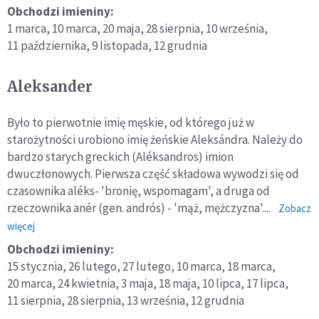
Aldona
Obchodzi imieniny:
1 marca,
10 marca,
20 maja,
28 sierpnia,
10 września,
11 października,
9 listopada,
12 grudnia
Aleksander
Było to pierwotnie imię męskie, od którego już w
starożytności urobiono imię żeńskie Aleksándra. Należy do
bardzo starych greckich (Aléksandros) imion
dwuczłonowych. Pierwsza część składowa wywodzi się od
czasownika aléks- 'bronię, wspomagam', a druga od
rzeczownika anér (gen. andrós) - 'mąż, mężczyzna'....
Zobacz
o:
więcej
Aleksander
Obchodzi imieniny:
15 stycznia,
26 lutego,
27 lutego,
10 marca,
18 marca,
20 marca,
24 kwietnia,
3 maja,
18 maja,
10 lipca,
17 lipca,
11 sierpnia,
28 sierpnia,
13 września,
12 grudnia