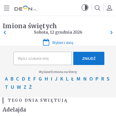
Przejdź do menu głównego
Przejdź do treści
Imiona świętych
Sobota, 12 grudnia 2026
Wybierz datę
ZNAJDŹ
Wyświetl imiona na literę:
A
B
C
D
E
F
G
H
I
J
K
L
Ł
M
N
O
P
R
S
T
U
W
Z
Ż
TEGO DNIA ŚWIĘTUJĄ
Adelajda