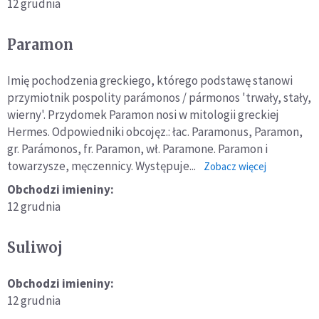
12 grudnia
Paramon
Imię pochodzenia greckiego, którego podstawę stanowi
przymiotnik pospolity parámonos / pármonos 'trwały, stały,
wierny'. Przydomek Paramon nosi w mitologii greckiej
Hermes. Odpowiedniki obcojęz.: łac. Paramonus, Paramon,
gr. Parámonos, fr. Paramon, wł. Paramone. Paramon i
towarzysze, męczennicy. Występuje...
o:
Zobacz więcej
Paramon
Obchodzi imieniny:
12 grudnia
Suliwoj
Obchodzi imieniny:
12 grudnia