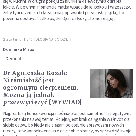
się w kuchni. W drugim pokoju za biurkiem dziewczynka odrabia
lekcje. W pewnym momencie matka wpada do jej pokoju i wrzeszczy,
żeby tym razem zrobiła zadania poprawnie i przyniosła piątkę, bo
powinna dostawać tylko piątki. Ojciec słyszy, ale nie reaguje.
2 lata temu
PSYCHOLOGIA NA CO DZIEŃ
Dominika Miros
Deon.pl
Dr Agnieszka Kozak:
Nieśmiałość jest
ogromnym cierpieniem.
Można ją jednak
przezwyciężyć [WYWIAD]
Najprostszą konsekwencją nieśmiałości jest samotność i negatywne
przekonania na swój temat. Kolejną jest brak osiągania ważnych dla
siebie celów, bo kiedy nie sięgam po coś, nie sprawdzam nowych
rzeczy, to w konsekwencji nie daję sobie szansy, by sprawdzić swoje