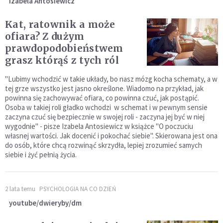
Izabela Antosiewicz
Kat, ratownik a może
ofiara? Z dużym
prawdopodobieństwem
grasz którąś z tych ról
"Lubimy wchodzić w takie układy, bo nasz mózg kocha schematy, a w
tej grze wszystko jest jasno określone. Wiadomo na przykład, jak
powinna się zachowywać ofiara, co powinna czuć, jak postąpić.
Osoba w takiej roli gładko wchodzi w schemat i w pewnym sensie
zaczyna czuć się bezpiecznie w swojej roli - zaczyna jej być w niej
wygodnie" - pisze Izabela Antosiewicz w książce "O poczuciu
własnej wartości. Jak docenić i pokochać siebie". Skierowana jest ona
do osób, które chcą rozwinąć skrzydła, lepiej zrozumieć samych
siebie i żyć pełnią życia.
2 lata temu
PSYCHOLOGIA NA CO DZIEŃ
youtube/dwieryby/dm