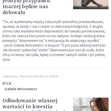
jednym przypadku.
Inaczej będzie nas
dołowało
"To, że wymieniamy między sobą myśli i potrafimy je komunikować,
sprawia, że każdy z nas czerpie ze zbiorowej inteligencji. Z drugiej
strony taka wymiana może doprowadzić do nawyku porównywania,
który nie zawsze korzystnie na nas wpływa. Istnieje cienka granica
pomiędzy "dołowaniem się" a motywacją do większego wysiłku"
- pisze Izabela Antosiewicz w książce "O poczuciu własnej wartości.
Jak docenić i pokochać siebie". Skierowana jest ona do osób, które
chcą rozwinąć skrzydła, lepiej zrozumieć samych siebie i żyć pełnią
życia.
2 lata temu
PSYCHOLOGIA NA CO DZIEŃ
RTCK
Izabela Antosiewicz
Odbudowanie własnej
wartości to kwestia