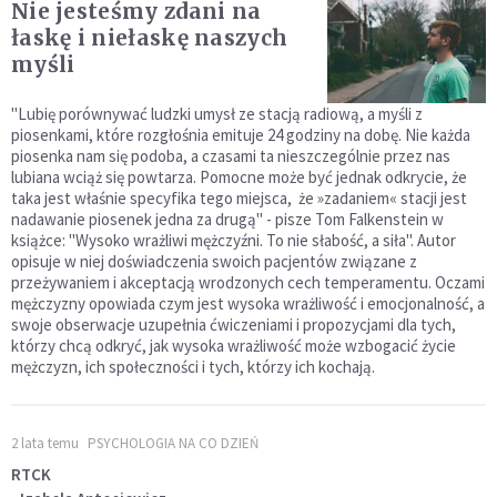
Nie jesteśmy zdani na
łaskę i niełaskę naszych
myśli
"Lubię porównywać ludzki umysł ze stacją radiową, a myśli z
piosenkami, które rozgłośnia emituje 24 godziny na dobę. Nie każda
piosenka nam się podoba, a czasami ta nieszczególnie przez nas
lubiana wciąż się powtarza. Pomocne może być jednak odkrycie, że
taka jest właśnie specyfika tego miejsca, że »zadaniem« stacji jest
nadawanie piosenek jedna za drugą" - pisze Tom Falkenstein w
książce: "Wysoko wrażliwi mężczyźni. To nie słabość, a siła". Autor
opisuje w niej doświadczenia swoich pacjentów związane z
przeżywaniem i akceptacją wrodzonych cech temperamentu. Oczami
mężczyzny opowiada czym jest wysoka wrażliwość i emocjonalność, a
swoje obserwacje uzupełnia ćwiczeniami i propozycjami dla tych,
którzy chcą odkryć, jak wysoka wrażliwość może wzbogacić życie
mężczyzn, ich społeczności i tych, którzy ich kochają.
2 lata temu
PSYCHOLOGIA NA CO DZIEŃ
RTCK