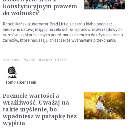
konstytucyjnym prawem
do wolności?
Republikański gubernator Brad Little ze stanu Idaho podpisał
niedawno ustawę mającą na celu ochronę pracowników rządowych i
uczniów szkół publicznych przed zmuszaniem ich do używania imion i
zaimków, które naruszają ich szczerze wyznawane przekonania.
2 lata temu
PSYCHOLOGIA NA CO DZIEŃ
Tom Falkenstein
Poczucie wartości a
wrażliwość. Uważaj na
takie myślenie, bo
wpadniesz w pułapkę bez
wyjścia