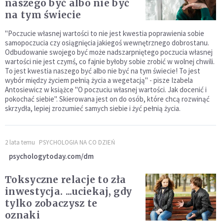
naszego być albo nie być
na tym świecie
"Poczucie własnej wartości to nie jest kwestia poprawienia sobie
samopoczucia czy osiągnięcia jakiegoś wewnętrznego dobrostanu.
Odbudowanie swojego być może nadszarpniętego poczucia własnej
wartości nie jest czymś, co fajnie byłoby sobie zrobić w wolnej chwili.
To jest kwestia naszego być albo nie być na tym świecie! To jest
wybór między życiem pełnią życia a wegetacją" - pisze Izabela
Antosiewicz w książce "O poczuciu własnej wartości. Jak docenić i
pokochać siebie". Skierowana jest on do osób, które chcą rozwinąć
skrzydła, lepiej zrozumieć samych siebie i żyć pełnią życia.
2 lata temu
PSYCHOLOGIA NA CO DZIEŃ
psychologytoday.com/dm
Toksyczne relacje to zła
inwestycja. ...uciekaj, gdy
tylko zobaczysz te
oznaki