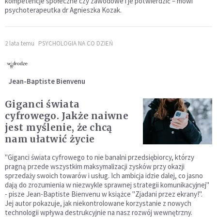
kompetencje społeczne czy zawodowe i je potwierdzić – mówi
psychoterapeutka dr Agnieszka Kozak.
2 lata temu
PSYCHOLOGIA NA CO DZIEŃ
Jean-Baptiste Bienvenu
Giganci świata
cyfrowego. Jakże naiwne
jest myślenie, że chcą
nam ułatwić życie
"Giganci świata cyfrowego to nie banalni przedsiębiorcy, którzy
pragną przede wszystkim maksymalizacji zysków przy okazji
sprzedaży swoich towarów i usług. Ich ambicja idzie dalej, co jasno
dają do zrozumienia w niezwykle sprawnej strategii komunikacyjnej"
- pisze Jean-Baptiste Bienvenu w książce "Zjadani przez ekrany!".
Jej autor pokazuje, jak niekontrolowane korzystanie z nowych
technologii wpływa destrukcyjnie na nasz rozwój wewnętrzny.