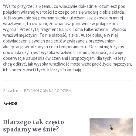
"Warto przyjrzeć się temu, co właściwie dokładnie rozumiesz pod
pojęciem własnej wartości i z czego ona się według ciebie składa.
Jeśli »stawanie się pewnym siebie« utożsamiasz z »byciem mniej
wrażliwym«, to uważam, że wpadasz ponownie w pułapkę bez
wyjścia". Przeczytaj fragment książki Toma Falkensteina: "Wysoko
wrażliwi mężczyźni. To nie słabość, a siła". Autor opisuje w niej
doświadczenia swoich pacjentów związane z przeżywaniem i
akceptacją wrodzonych cech temperamentu. Oczami mężczyzny
opowiada czym jest wysoka wrażliwość i emocjonalność, a swoje
obserwacje uzupełnia ćwiczeniami i propozycjami dla tych, którzy
chcą odkryć, jak wysoka wrażliwość może wzbogacić życie mężczyzn,
ich społeczności i tych, którzy ich kochają.
2 lata temu
PSYCHOLOGIA NA CO DZIEŃ
Dlaczego tak często
spadamy we śnie?