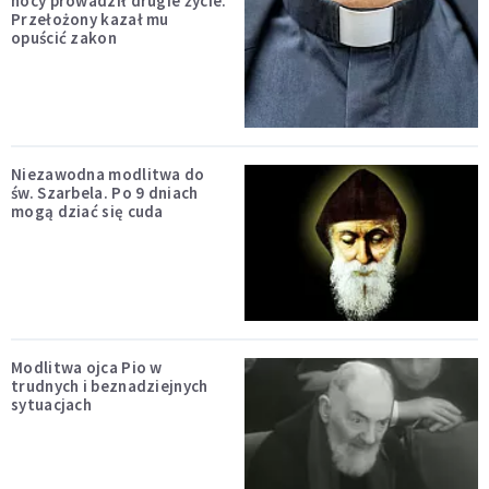
nocy prowadził drugie życie.
Przełożony kazał mu
opuścić zakon
Niezawodna modlitwa do
św. Szarbela. Po 9 dniach
mogą dziać się cuda
Modlitwa ojca Pio w
trudnych i beznadziejnych
sytuacjach