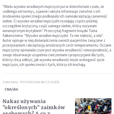
"Wielu wysoko wrażliwych mężczyzn już w dzieciństwie czuło, że
»odbiega od normy«, a jawne i ukryte informacje zwrotne z ich
środowiska społecznego podkopały ich samoakceptację i pewność
siebie. Ci wysoko wrażliwi mężczyźni rozwijają często później
szczególnie krytyczną część samego siebie, którą nazywam
wewnętrznym krytykiem". Przeczytaj fragment książki Toma
Falkensteina: "Wysoko wrażliwi mężczyźni. To nie słabość, a siła".
Autor opisuje w niej doświadczenia swoich pacjentów związane z
przeżywaniem i akceptacją wrodzonych cech temperamentu. Oczami
mężczyzny opowiada czym jest wysoka wrażliwość i emocjonalność, a
swoje obserwacje uzupełnia ćwiczeniami i propozycjami dla tych,
którzy chcą odkryć, jak wysoka wrażliwość może wzbogacić życie
mężczyzn, ich społeczności i tych, którzy ich kochają.
2 lata temu
PSYCHOLOGIA NA CO DZIEŃ
CNA/dm
Nakaz używania
"określonych" zaimków
osobowych? A co z