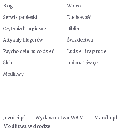
Blogi
Wideo
Serwis papieski
Duchowość
Czytania liturgiczne
Biblia
Artykuły blogerów
Świadectwa
Psychologia na co dzień
Ludzie i inspiracje
Ślub
Imiona i święci
Modlitwy
Jezuici.pl
Wydawnictwo WAM
Mando.pl
Modlitwa w drodze