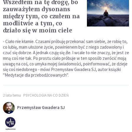
Wszedłem na tę drogę, bo
zauważyłem dysonans
między tym, co czułem na
modlitwie a tym, co
działo się w moim ciele
- Ciało nie kłamie. Czasami próbuję przekonać sam siebie, że robię to,
co lubię, mam ułożone życie, powinienem być z niego zadowolony i
czuć się dobrze. A jednak czuję się źle. I wcale to nie znaczy, że jest ze
mną coś nie tak. Po prostu ciało próbuje w ten sposób zwrócić moją
uwagę na coś, co umyka mojej świadomości, poinformować, że dzieje
się coś niedobrego - mówi Przemysław Gwadera SJ, autor książki
"Medytacje dla przebodźcowanych".
2 lata temu
PSYCHOLOGIA NA CO DZIEŃ
Przemysław Gwadera SJ