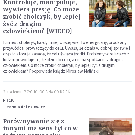
Kontroluje, manipuluje,
wywiera presję. Co może
zrobić choleryk, by lepiej
żyć z drugim
człowiekiem? [WIDEO]
Kim jest choleryk, każdy mniej więcej wie. To energiczny, urodzony
przywódca, prowadzący do celu. Uważa, że działa w dobrej sprawie i
często stosuje zasadę, że cel uświęca środki. Problemy w relacjach z
ludźmi powoduje to, że idzie do celu, a nie na spotkanie z drugim
człowiekiem. Co może zrobić choleryk, by lepiej żyć z drugim
człowiekiem? Podpowiada ksiądz Mirosław Maliński.
2 lata temu
PSYCHOLOGIA NA CO DZIEŃ
RTCK
Izabela Antosiewicz
Porównywanie się z
innymi ma sens tylko w