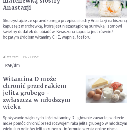
marchewką siostry
Anastazji
Skorzystajcie ze sprawdzonego przepisu siostry Anastazji na kiszoną
kapustę z marchewką, która jest niezastąpioną surówką i stanowi
świetny dodatek do obiadów. Kwaszona kapusta jest również
bogatym źródłem witaminy C i E, wapnia, fosforu.
4 lata temu
PRZEPISY
PAP/dm
Witamina D może
chronić przed rakiem
jelita grubego -
zwłaszcza w młodszym
wieku
Spożywanie większych ilości witaminy D - głównie zawartej w diecie -
może pomóc chronić przed rozwojem raka jelita grubego w młodszym
wieku lub polipów jelita grubego - informuje wersja online pisma