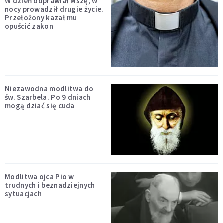
W dzień odprawiał Mszę, w
nocy prowadził drugie życie.
Przełożony kazał mu
opuścić zakon
Niezawodna modlitwa do
św. Szarbela. Po 9 dniach
mogą dziać się cuda
Modlitwa ojca Pio w
trudnych i beznadziejnych
sytuacjach