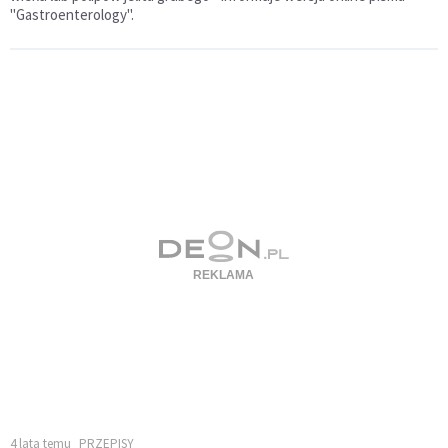
"Gastroenterology".
4 lata temu
PRZEPISY