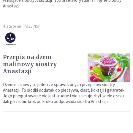
w książce siostry Anastazji "153 przetwory i dania mięsne Siostry
Anastazji".
4 lata temu
PRZEPISY
Przepis na dżem
malinowy siostry
Anastazji
Dżem malinowy to jeden ze sprawdzonych przepisów siostry
Anastazji. To słodki dodatek do pieczywa, ciast, koktajli i galaretek.
Jego przygotowanie nie jest trudne i nie zajmuje zbyt wiele czasu.
Jak go zrobić krok po kroku podpowiada siostra Anastazja.