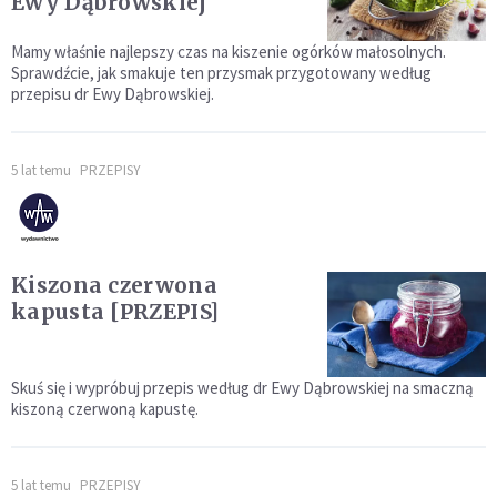
Ewy Dąbrowskiej
Mamy właśnie najlepszy czas na kiszenie ogórków małosolnych.
Sprawdźcie, jak smakuje ten przysmak przygotowany według
przepisu dr Ewy Dąbrowskiej.
5 lat temu
PRZEPISY
Kiszona czerwona
kapusta [PRZEPIS]
Skuś się i wypróbuj przepis według dr Ewy Dąbrowskiej na smaczną
kiszoną czerwoną kapustę.
5 lat temu
PRZEPISY