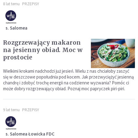
8 lat temu
PRZEPISY
s. Salomea
Rozgrzewający makaron
na jesienny obiad. Moc w
prostocie
Wielkimi krokami nadchodzi już jesień. Wielu z nas chciałoby zaszyć
się w deszczowe popołudnia pod kocem. Jak przezwyciężyć jesienną
chandrę i zdobyć trochę energii na codzienne wyzwania? Pomóc ci
może dobry rozgrzewający obiad. Poznaj moc papryczek piri-piri.
9 lat temu
PRZEPISY
s. Salomea Łowicka FDC